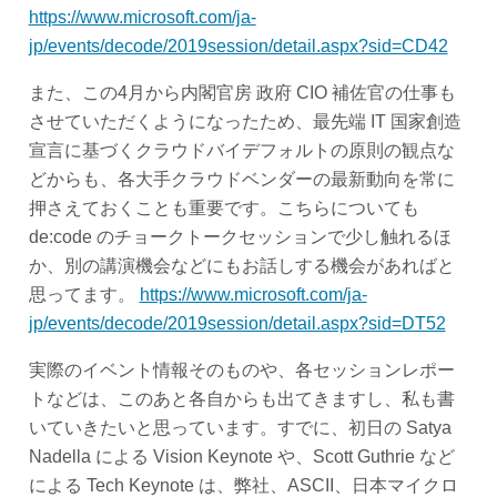
https://www.microsoft.com/ja-
jp/events/decode/2019session/detail.aspx?sid=CD42
また、この4月から内閣官房 政府 CIO 補佐官の仕事も
させていただくようになったため、最先端 IT 国家創造
宣言に基づくクラウドバイデフォルトの原則の観点な
どからも、各大手クラウドベンダーの最新動向を常に
押さえておくことも重要です。こちらについても
de:code のチョークトークセッションで少し触れるほ
か、別の講演機会などにもお話しする機会があればと
思ってます。
https://www.microsoft.com/ja-
jp/events/decode/2019session/detail.aspx?sid=DT52
実際のイベント情報そのものや、各セッションレポー
トなどは、このあと各自からも出てきますし、私も書
いていきたいと思っています。すでに、初日の Satya
Nadella による Vision Keynote や、Scott Guthrie など
による Tech Keynote は、弊社、ASCII、日本マイクロ