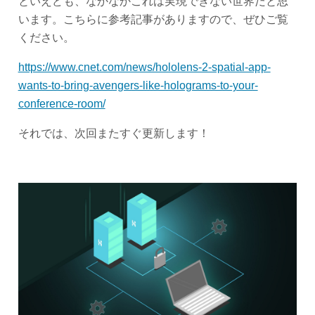
といえども、なかなかこれは実現できない世界だと思
います。こちらに参考記事がありますので、ぜひご覧
ください。
https://www.cnet.com/news/hololens-2-spatial-app-
wants-to-bring-avengers-like-holograms-to-your-
conference-room/
それでは、次回またすぐ更新します！