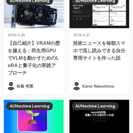
AI/Machine Learning
AI/Machine Learning
2026.4.24
2026.4.21
【自己紹介】VRAMの壁
技術ニュースを毎朝スマ
を越える：民生用GPU
ホで流し読みできる自分
でVLMを動かすためのL
専用サイトを作った話
oRAと量子化の実践ア
プローチ
松島 明寛
Kanei Nakashima
AI/Machine Learning
AI/Machine Learning