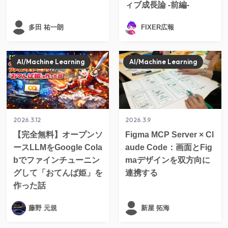
ィブ成長論 -前編-
多田 祐一朗
FIXER広報
AI/Machine Learning
AI/Machine Learning
2026.3.12
2026.3.9
【完全無料】オープンソ
Figma MCP Server × Cl
ースLLMをGoogle Cola
aude Code：画面とFig
bでファインチューニン
maデザインを双方向に
グして「おてんば姫」を
連携する
作った話
藤野 元規
新屋 拓海