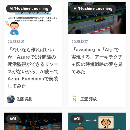
AI/Machine Learning
AI/Machine Learning
2025.12.21
2025.12.17
「ないなら作ればいい
『awsdac』×『AI』で
か」Azureで1分間隔の
実現する、アーキテクチ
死活監視ができるリソー
ャ図の時短戦略の夢を見
スがないから、AI使って
てみた
Azure Functionsで実装
してみた
佐藤 晃樹
玉置 淳成
AGI
AGI