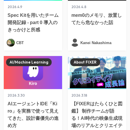
2026.4.9
2026.4.8
Spec Kitを用いたチーム
mem0のメモリ、放置し
開発記録 - part 0 導入の
てたら危なかった話
きっかけと所感
CBT
Kanei Nakashima
AI/Machine Learning
About FIXER
2026.3.30
2026.3.18
AIエージェントIDE「Ki
【FIXERはたらくひと図
ro」を実務で使って見え
鑑】 制作チームが語
てきた、設計書優先の進
る！AI時代の映像生成現
め方
場のリアルとクリエイテ