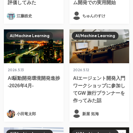
評価してみた
ム開発での実用開始
江藤皓史
ちゅんのすけ
AI/Machine Learning
AI/Machine Learning
2026.5.13
2026.5.12
AI駆動開発環境開発進捗
AIエージェント開発入門
-2026年4月-
ワークショップに参加し
てGW 旅行プランナーを
作ってみた話
小田竜太郎
新屋 拓海