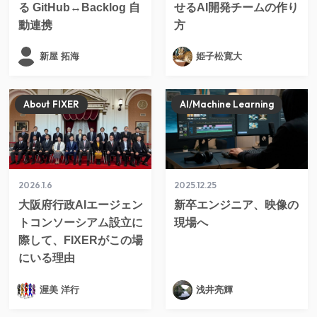
る GitHub↔Backlog 自
せるAI開発チームの作り
動連携
方
新屋 拓海
姫子松寛大
About FIXER
AI/Machine Learning
2026.1.6
2025.12.25
大阪府行政AIエージェン
新卒エンジニア、映像の
トコンソーシアム設立に
現場へ
際して、FIXERがこの場
にいる理由
渥美 洋行
浅井亮輝