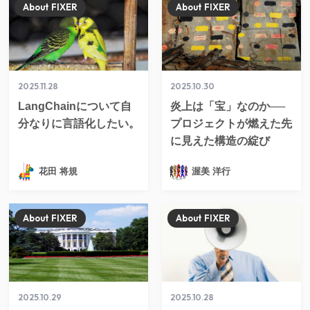
About FIXER
About FIXER
2025.11.28
2025.10.30
LangChainについて自
炎上は「宝」なのか──
分なりに言語化したい。
プロジェクトが燃えた先
に見えた構造の綻び
花田 将規
渥美 洋行
About FIXER
About FIXER
2025.10.29
2025.10.28