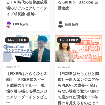
る！AI時代の映像生成現
る GitHub↔Backlog 自
場のリアルとクリエイテ
動連携
ィブ成長論 -前編-
FIXER広報
新屋 拓海
About FIXER
About FIXER
2026.2.17
2026.2.2
【FIXERはたらくひと図
【FIXERはたらくひと図
鑑】― FIXER式スピー
鑑】ー新人エンジニアか
ド成長のリアル ― 現
らPMOへの成長ー 変わ
場を引っ張る若手エンジ
らない場所で変わり続け
ニアリーダーインタビュ
て磨かれた現場力 / ５年
ー
目の今見えるものとは？