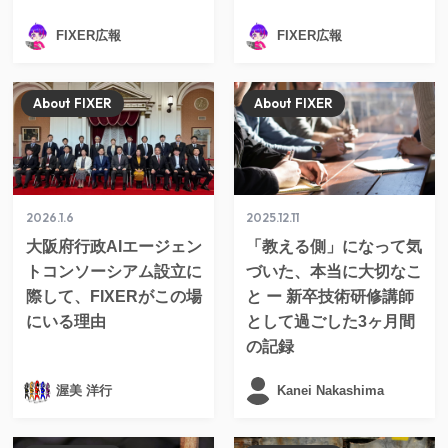
FIXER広報
FIXER広報
About FIXER
About FIXER
2026.1.6
2025.12.11
大阪府行政AIエージェン
「教える側」になって気
トコンソーシアム設立に
づいた、本当に大切なこ
際して、FIXERがこの場
と ー 新卒技術研修講師
にいる理由
として過ごした3ヶ月間
の記録
渥美 洋行
Kanei Nakashima