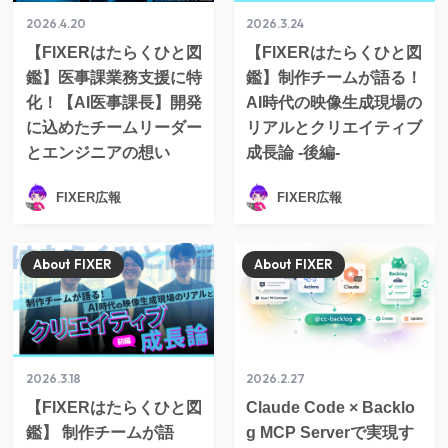
2026.4.20
2026.3.24
【FIXERはたらくひと図
【FIXERはたらくひと図
鑑】医事課業務支援に特
鑑】制作チームが語る！
化！【AI医事課長】開発
AI時代の映像生成現場の
に込めたチームリーダー
リアルとクリエイティブ
とエンジニアの想い
成長論 -後編-
FIXER広報
FIXER広報
About FIXER
About FIXER
2026.3.18
2026.2.27
【FIXERはたらくひと図
Claude Code × Backlo
鑑】 制作チームが語
g MCP Serverで実現す