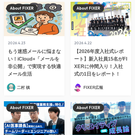
About FIXER
About FIXER
2026.4.23
2026.4.22
もう迷惑メールに悩まな
【2026年度入社式レポ
い！iCloud+「メールを
ート】新入社員15名がFI
非公開」で実現する快適
XERに仲間入り！入社
メール生活
式の1日をレポート！
二村 槙
FIXER広報
About FIXER
About FIXER