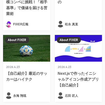
模コンペに挑戦！「相手
の
基準」で価値を届ける営
業術
FIXER広報
松永 真直
About FIXER
About FIXER
2026.4.23
2026.4.23
【自己紹介】最近のサッ
Next.jsで作ったイニシ
カーはハイテク
ャルアイコン作成アプリ
【自己紹介】
永海 翔琉
石田 匠人