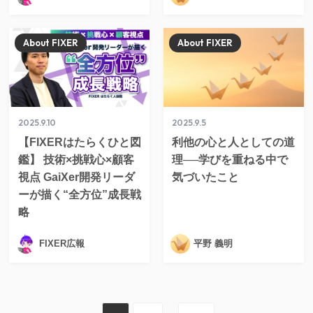
About FIXER
About FIXER
2025.9.10
2025.9.5
【FIXERはたらくひと図
利他の心と人としての道
鑑】 技術×挑戦心×顧客
理──学びを重ねる中で
視点 GaiXer開発リーダ
気づいたこと
ーが描く“全方位”成長戦
略
FIXER広報
平野 義明
...