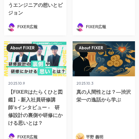
うエンジニアの想いとビ
ジョン
FIXER広報
FIXER広報
About FIXER
About FIXER
2025.10.9
2025.10.3
【FIXERはたらくひと図
真の人間性とは？—渋沢
鑑】- 新入社員研修講
栄一の逸話から学ぶ
師’sインタビュー - 研
修設計の裏側や研修にか
ける思いとは？
FIXER広報
平野 義明