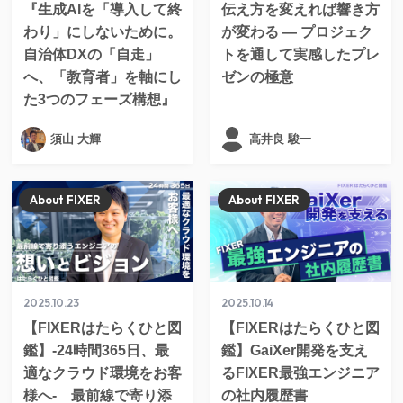
『生成AIを「導入して終
伝え方を変えれば響き方
わり」にしないために。
が変わる ― プロジェク
自治体DXの「自走」
トを通して実感したプレ
へ、「教育者」を軸にし
ゼンの極意
た3つのフェーズ構想』
須山 大輝
高井良 駿一
About FIXER
About FIXER
2025.10.23
2025.10.14
【FIXERはたらくひと図
【FIXERはたらくひと図
鑑】-24時間365日、最
鑑】GaiXer開発を支え
適なクラウド環境をお客
るFIXER最強エンジニア
様へ- 最前線で寄り添
の社内履歴書