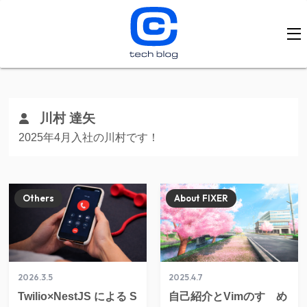
川村 達矢
2025年4月入社の川村です！
Others
About FIXER
2026.3.5
2025.4.7
Twilio×NestJS による S
自己紹介とVimのすゝめ