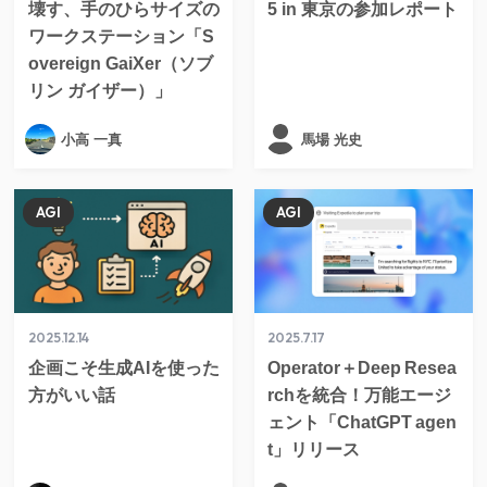
壊す、手のひらサイズの
5 in 東京の参加レポート
ワークステーション「S
overeign GaiXer（ソブ
リン ガイザー）」
小高 一真
馬場 光史
AGI
AGI
2025.12.14
2025.7.17
企画こそ生成AIを使った
Operator＋Deep Resea
方がいい話
rchを統合！万能エージ
ェント「ChatGPT agen
t」リリース