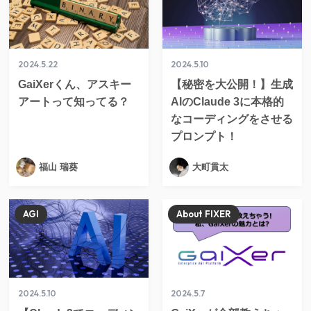
2024.5.22
2024.5.10
GaiXerくん、アスキー
【秘密を大公開！】生成
アートって知ってる？
AIのClaude 3に本格的
なコーディングをさせる
プロンプト！
福山 瑞葵
大町貫太
AGI
About FIXER
2024.5.10
2024.5.7