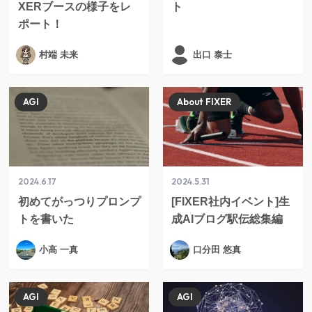
XERブースの様子をレ
ト
ポート！
村端 未来
出口 泰士
AGI
About FIXER
2024.6.17
2024.5.31
初めてがっつりプロンプ
[FIXER社内イベント]生
トを書いた
成AIブログ駅伝総集編
小高 一真
口分田 悠真
AGI
AGI