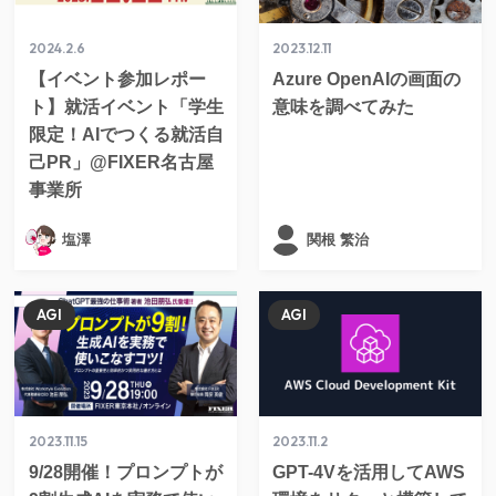
2024.2.6
2023.12.11
【イベント参加レポー
Azure OpenAIの画面の
ト】就活イベント「学生
意味を調べてみた
限定！AIでつくる就活自
己PR」@FIXER名古屋
事業所
塩澤
関根 繁治
AGI
AGI
2023.11.15
2023.11.2
9/28開催！プロンプトが
GPT-4Vを活用してAWS