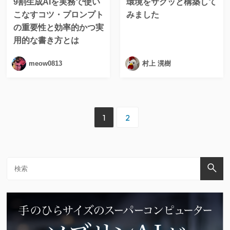
9割生成AIを実務で使い
環境をサクッと構築して
こなすコツ・プロンプト
みました
の重要性と効率的かつ実
用的な書き方とは
meow0813
村上 滉樹
1
2