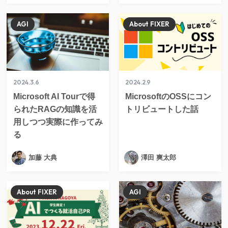
AGI
About FIXER
2024.3.6
2024.2.9
Microsoft AI Tourで得
MicrosoftのOSSにコン
られたRAGの知識を活
トリビュートした話
用しつつ実際に作ってみ
る
加藤 大典
澤田 爽太郎
About FIXER
AGI