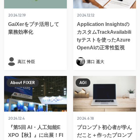
2024.12.19
2024.12.12
GaiXerをプチ活用して
Application Insightsの
業務効率化
カスタムTrackAvailabili
tyテストを使ったAzure
OpenAIの正常性監視
高江 怜臣
溝口 遥大
About FIXER
AGI
2024.12.4
2024.6.18
『第5回 AI・人工知能E
プロンプト初心者が学ん
XPO【秋】』に出展！FI
だこと＋作ったプロンプ