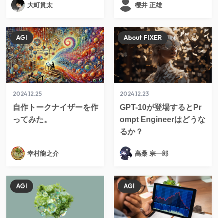
大町貫太
櫻井 正雄
AGI
About FIXER
2024.12.25
2024.12.23
自作トークナイザーを作
GPT-10が登場するとPr
ってみた。
ompt Engineerはどうな
るか？
幸村龍之介
高桑 宗一郎
AGI
AGI