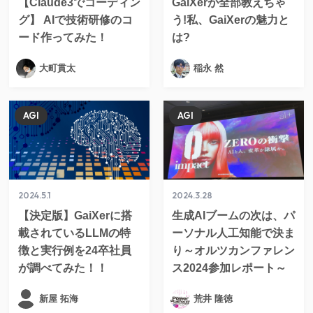
【Claude3でコーディン
GaiXerが全部教えちゃ
グ】 AIで技術研修のコ
う!私、GaiXerの魅力と
ード作ってみた！
は?
大町貫太
稲永 然
AGI
AGI
2024.5.1
2024.3.28
【決定版】GaiXerに搭
生成AIブームの次は、パ
載されているLLMの特
ーソナル人工知能で決ま
徴と実行例を24卒社員
り～オルツカンファレン
が調べてみた！！
ス2024参加レポート～
新屋 拓海
荒井 隆徳