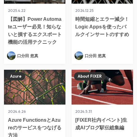
2025.4.22
2024.12.25
【図解】Power Automa
時間短縮とエラー減少！
teユーザー必見！知らな
Logic Appsを使ったバ
いと損するエクスポート
ルクインサートのすすめ
機能の活用テクニック
口分田 悠真
口分田 悠真
Azure
About FIXER
2024.6.26
2024.5.31
Azure FunctionsとAzu
[FIXER社内イベント]生
reのサービスをつなげる
成AIブログ駅伝総集編
方法