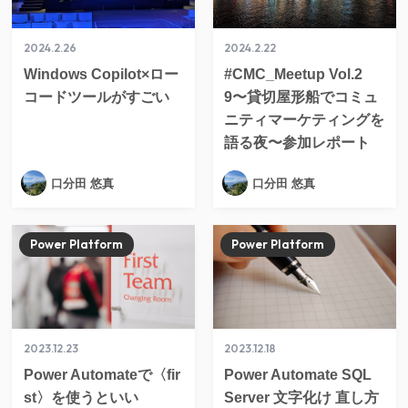
2024.2.26
2024.2.22
Windows Copilot×ロー
#CMC_Meetup Vol.2
コードツールがすごい
9〜貸切屋形船でコミュ
ニティマーケティングを
語る夜〜参加レポート
口分田 悠真
口分田 悠真
Power Platform
Power Platform
2023.12.23
2023.12.18
Power Automateで〈fir
Power Automate SQL
st〉を使うといい
Server 文字化け 直し方