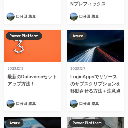
Nプレフィックス
口分田 悠真
口分田 悠真
Power Platform
Azure
2023.12.13
2023.12.7
最新のDataverseセット
LogicAppsでリソース
アップ方法！
のサブスクリプションを
移動させる方法＋注意点
口分田 悠真
口分田 悠真
Azure
Power Platform