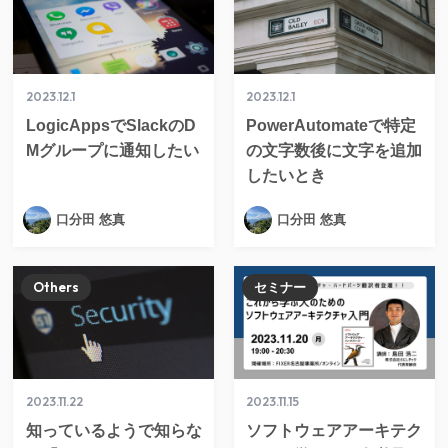
2023.12.1
2023.12.1
LogicAppsでSlackのD
PowerAutomateで特定
Mグループに通知したい
の文字数後に文字を追加
したいとき
口分田 悠真
口分田 悠真
Others
セミナー
2023.11.22
2023.11.15
知っているようで知らな
ソフトウェアアーキテク