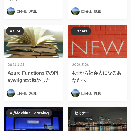
口分田 悠真
口分田 悠真
Azure
Others
2024.4.23
2024.3.26
Azure FunctionsでのPl
4月から社会人になるあ
aywrightの動かし方
なたへ
口分田 悠真
口分田 悠真
AI/Machine Learning
セミナー