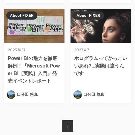
About FIXER
About FIXER
2023.10.17
2023.4.7
Power BIの魅力を徹底
ホログラムってかっこい
解剖！『Microsoft Pow
いあれ?...実際は違うん
er BI［実践］入門』発
です
売イベントレポート
口分田 悠真
口分田 悠真
1