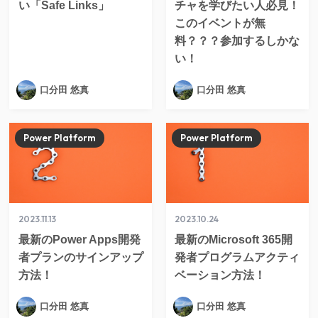
い「Safe Links」
チャを学びたい人必見！
このイベントが無
料？？？参加するしかな
い！
口分田 悠真
口分田 悠真
Power Platform
Power Platform
2023.11.13
2023.10.24
最新のPower Apps開発
最新のMicrosoft 365開
者プランのサインアップ
発者プログラムアクティ
方法！
ベーション方法！
口分田 悠真
口分田 悠真