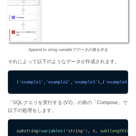
Append to string variableでデータの塊を作る
それによって以下のようなデータが作成されます。
(
'example1'
,
'example2'
,
'example3'
),(
'example4'
,
'
「SQL クエリを実行する (V2)」の前の「Compose」で
以下の処理をします。
substring
(variables(
'string'
)
, 
0
, 
sub
(
length
(
var