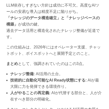
LLM依存しすぎない方針は成功に不可欠。高度なAIツ
ールの安易な導入は精度不足に陥りがち。
「ナレッジのデータ構造確立」と「ナレッジベースの
構築」
が成功の鍵。
過去データ活用と構造化されたナレッジ整備が近道で
す。
この仕組みは、2026年にはオペレーター支援、チャッ
トボット、ボイスボットへと展開予定とのこと。
まとめ
として、強調されていたのはこの3点。
ナレッジ整備:
AI活用の土台。
技術的に自動化可能なAI Ready状態にする:
AIが最
大限に力を発揮できる環境作り。
人がやることの再定義:
AIが代替する部分と、人が介
在すべき部分の明確化。