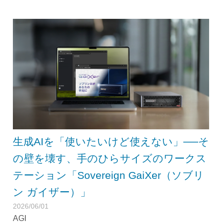
生成AIを「使いたいけど使えない」──そ
の壁を壊す、手のひらサイズのワークス
テーション「Sovereign GaiXer（ソブリ
ン ガイザー）」
2026/06/01
AGI