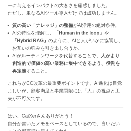
ーに与えるインパクトの大きさを痛感しました。
ただし、単なるAIツール導入だけでは成功しません。
質の高い「ナレッジ」の整備
がAI活用の絶対条件。
AIの特性を理解し、
「Human in the loop」
や
「Hybrid RAG」
のように、AIと人がいかに協調し、
お互いの強みを引き出し合うか。
AIがルーティンワークを代替することで、
人がより
創造的で価値の高い業務に集中できるよう、役割を
再定義
すること。
これらがCC改革の最重要ポイントです。AI進化は目覚
ましいが、顧客満足と事業貢献には「人」の視点と工
夫が不可欠です。
はい、GaiXerさんありがとう！
自分が書いたメモをベースとしているので、言いたい