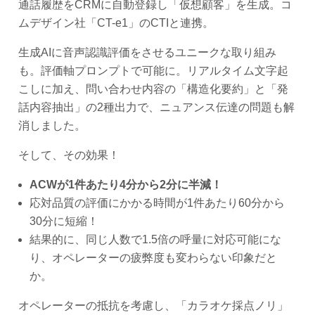
通話履歴をCRMに自動登録し「仮想顧客」を生成。コ
ムデザイン社「CT-e1」のCTIと連携。
生成AIに音声認識評価をさせるユニークな取り組み
も。評価軸プロンプトで可能に。リアルタイム文字起
こしに加え、問い合わせ内容の「構造化要約」と「発
話内容抽出」の2種出力で、ニュアンス伝達の問題も解
消しました。
そして、その効果！
ACWが1件あたり4分から2分に半減！
応対品質の評価にかかる時間が1件あたり60分から
30分に短縮！
結果的に、同じ人数で1.5倍の呼量に対応可能にな
り、オペレーターの疲弊度も変わらない印象だと
か。
オペレーターの抵抗を考慮し、「カラオケ採点ノリ」