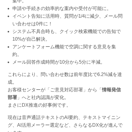
集中。
申請や手続きの効率的な案内や受付が可能に。
イベント告知に活用時、質問が1/4に減少、メール問
い合わせは0件に！
システム不具合時も、クイック検索機能での告知で
10%が自己解決。
アンケートフォーム機能で空調に関する意見を集
約。
メール回答作成時間が10分から5分に半減。
これらにより、問い合わせ数は前年度比で6.2%減を達
成。
お客様センターが「ご意見対応部署」から「
情報発信
部署
」へと社内認識が変化。
まさにDX推進の好事例です。
現在は音声通話テキストのAI要約、テキストマイニン
グ、AI活用メーラー選定など、さらなるDX化が進んで