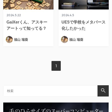
2024.5.22
2024.4.5
GaiXerくん、アスキー
UE5で学校をメタバース
アートって知ってる？
化したかった
福山 瑞葵
福山 瑞葵
1