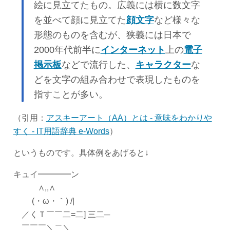
絵に見立てたもの。広義には横に数文字
を並べて顔に見立てた
顔文字
など様々な
形態のものを含むが、狭義には日本で
2000年代前半に
インターネット
上の
電子
掲示板
などで流行した、
キャラクター
な
どを文字の組み合わせで表現したものを
指すことが多い。
（引用：
アスキーアート（AA）とは - 意味をわかりや
すく - IT用語辞典 e-Words
）
というものです。具体例をあげると↓
キュイ━━━━ン
∧,,∧
(・ω・｀) /|
／くＴ￣￣二=二] 三二─
￣￣￣＼二＼