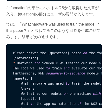
{information}の部分にベクトルDBから取得した文章が
入り、{question}の部分にユーザの質問が入ります。
では、「What hardware was used to train the model in
this paper？」と尋ねて所このような回答を生成させて
みます。結果は次の通りです。
Please answer the [questions] based 
on
 the follow
2
 Hardware 
and
 Schedule We trained our models 
on
The code we used 
to
 train 
and
 evaluate our model
Furthermore, RNN 
sequence
-
to
-
sequence
 models hav
[question]

    What hardware was used 
to
 train the model 
in
    Answer:

    We trained our models 
on
 one machine 
with
8
 
    [question]

    What 
is
 the approximate size 
of
 the WSJ corpu