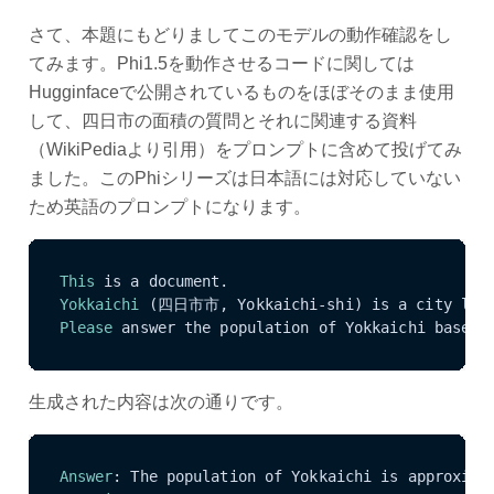
さて、本題にもどりましてこのモデルの動作確認をし
てみます。Phi1.5を動作させるコードに関しては
Hugginfaceで公開されているものをほぼそのまま使用
して、四日市の面積の質問とそれに関連する資料
（WikiPediaより引用）をプロンプトに含めて投げてみ
ました。このPhiシリーズは日本語には対応していない
ため英語のプロンプトになります。
This
Yokkaichi
 (四日市市, Yokkaichi-shi) is a city locat
Please
 answer the population of Yokkaichi based 
生成された内容は次の通りです。
Answer
: The population of Yokkaichi is approxima