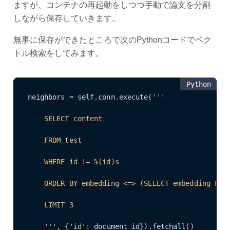
ますが、コンテナの再起動をしつつ手動で論文を分割
しながら保存していきます。
無事に保存ができたところで次のPythonコードでベク
トル検索をしてみます。
Python
neighbors = self.conn.execute(
'''

    SELECT content

    FROM test

    WHERE id != %(id)s

    ORDER BY embedding <=> (SELECT embedding FROM
    LIMIT 3

    '''
, {
'id'
: document_id}).fetchall()