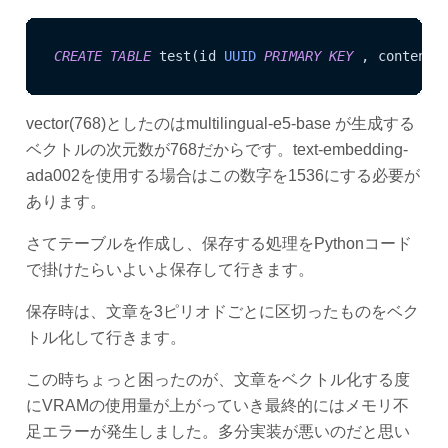
CREATE
TABLE
 test(id 
UUID
PRIMARY KEY
 , content 
vector(768)としたのはmultilingual-e5-base が生成する
ベクトルの次元数が768だからです。text-embedding-
ada002を使用する場合はこの数字を1536にする必要が
あります。
さてテーブルを作成し、保存する処理をPythonコード
で掛けたらいよいよ保存して行きます。
保存時は、文章を3ピリオドごとに区切ったものをベク
トル化して行きます。
この時ちょっと困ったのが、文章をベクトル化する度
にVRAMの使用量が上がっていき最終的にはメモリ不
足エラーが発生しました。多分実装が悪いのだと思い