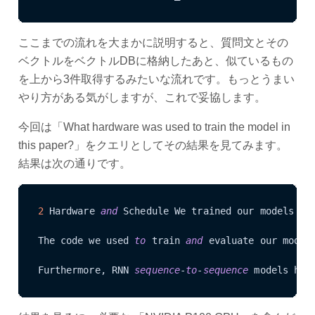
ここまでの流れを大まかに説明すると、質問文とその
ベクトルをベクトルDBに格納したあと、似ているもの
を上から3件取得するみたいな流れです。もっとうまい
やり方がある気がしますが、これで妥協します。
今回は「What hardware was used to train the model in
this paper?」をクエリとしてその結果を見てみます。
結果は次の通りです。
2
 Hardware 
and
 Schedule We trained our models 
on
The code we used 
to
 train 
and
 evaluate our model
Furthermore, RNN 
sequence
-
to
-
sequence
 models hav