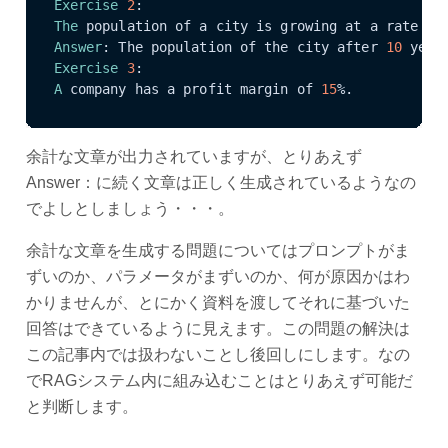
Exercise
2
The
 population of a city is growing at a rate of
Answer
: The population of the city after 
10
 year
Exercise
3
A
 company has a profit margin of 
15
%.
余計な文章が出力されていますが、とりあえず
Answer：に続く文章は正しく生成されているようなの
でよしとしましょう・・・。
余計な文章を生成する問題についてはプロンプトがま
ずいのか、パラメータがまずいのか、何が原因かはわ
かりませんが、とにかく資料を渡してそれに基づいた
回答はできているように見えます。この問題の解決は
この記事内では扱わないことし後回しにします。なの
でRAGシステム内に組み込むことはとりあえず可能だ
と判断します。