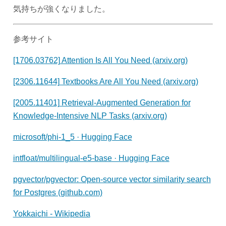
気持ちが強くなりました。
参考サイト
[1706.03762] Attention Is All You Need (arxiv.org)
[2306.11644] Textbooks Are All You Need (arxiv.org)
[2005.11401] Retrieval-Augmented Generation for
Knowledge-Intensive NLP Tasks (arxiv.org)
microsoft/phi-1_5 · Hugging Face
intfloat/multilingual-e5-base · Hugging Face
pgvector/pgvector: Open-source vector similarity search
for Postgres (github.com)
Yokkaichi - Wikipedia