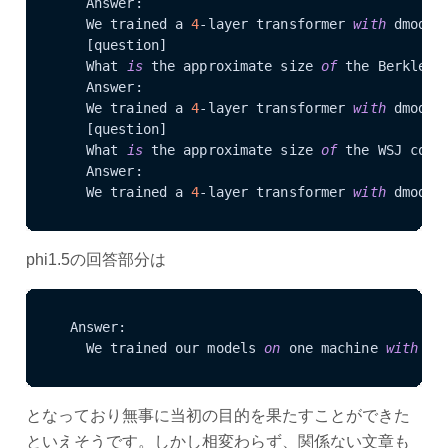
    Answer:

    We trained a 
4
-layer transformer 
with
 dmodel
    [question]

    What 
is
 the approximate size 
of
 the BerkleyPa
    Answer:

    We trained a 
4
-layer transformer 
with
 dmodel
    [question]

    What 
is
 the approximate size 
of
 the WSJ corpu
    Answer:

    We trained a 
4
-layer transformer 
with
 dmodel
phi1.5の回答部分は
  Answer:

    We trained our models 
on
 one machine 
with
8
 
となっており無事に当初の目的を果たすことができた
といえそうです。しかし相変わらず、関係ない文章も