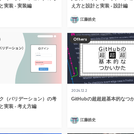
実装 - 実装編
え方と設計と実装 - 設計編
江藤皓史
Others
2024.12.2
ク（バリデーション）の考
GitHubの超超超基本的なつ
実装 - 考え方編
江藤皓史