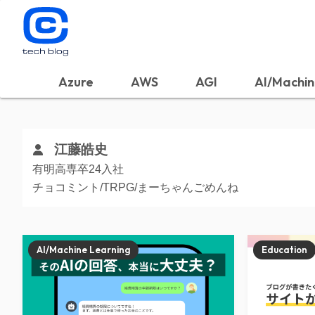
Azure
AWS
AGI
AI/Machin
江藤皓史
有明高専卒24入社
チョコミント/TRPG/まーちゃんごめんね
AI/Machine Learning
Education