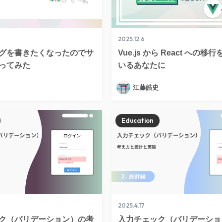
2025.12.6
グを書きたくなったのでサ
Vue.js から React への移
ってみた
いるあなたに
江藤皓史
Education
2025.4.17
ク（バリデーション）の考
入力チェック（バリデーショ