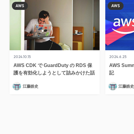
AWS
AWS
2024.10.15
2024.6.25
AWS CDK で GuardDuty の RDS 保
AWS Summ
護を有効化しようとして詰みかけた話
記
江藤皓史
江藤皓史