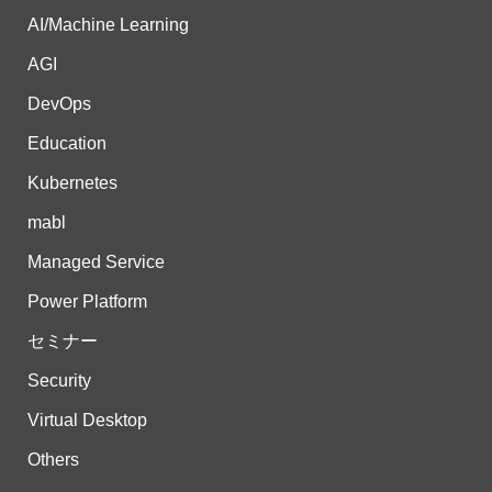
AI/Machine Learning
AGI
DevOps
Education
Kubernetes
mabl
Managed Service
Power Platform
セミナー
Security
Virtual Desktop
Others