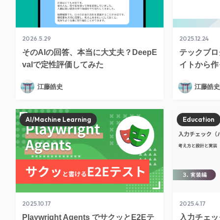
2026.5.29
2025.12.24
そのAIの回答、本当に大丈夫？DeepE
テックブロ
valで定性評価してみた
イトから作
江藤皓史
江藤皓史
AI/Machine Learning
Education
2025.10.17
2025.4.17
Playwright Agents でサクッとE2Eテ
入力チェッ