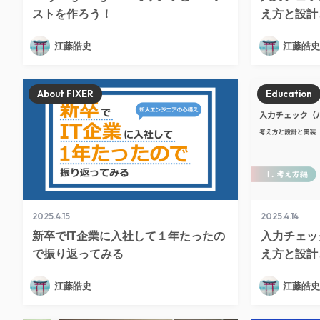
ストを作ろう！
え方と設計と
江藤皓史
江藤皓史
About FIXER
Education
2025.4.15
2025.4.14
新卒でIT企業に入社して１年たったの
入力チェッ
で振り返ってみる
え方と設計と
江藤皓史
江藤皓史