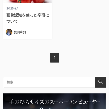
2025.4.4
画像認識を使った卒研に
ついて
梶田和輝
1