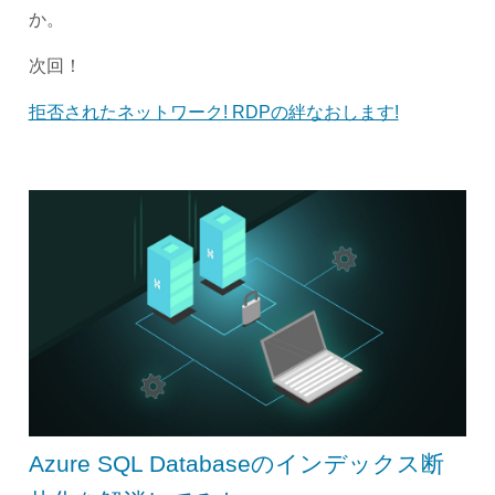
か。
次回！
拒否されたネットワーク! RDPの絆なおします!
Azure SQL Databaseのインデックス断