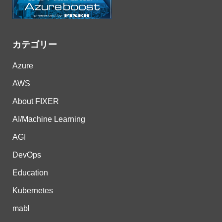
カテゴリー
Azure
AWS
About FIXER
AI/Machine Learning
AGI
DevOps
Education
Kubernetes
mabl