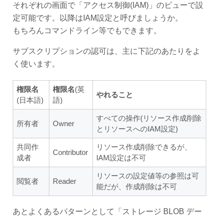
それぞれの画面で「アクセス制御(IAM)」のビューで設
定可能です。以降はIAM設定と呼びましょうか。
もちろんコマンドライン等でもできます。
サブスクリプションの認可は、主に下記のあたりをよ
く使います。
権限名
権限名
(英
やれること
(日本語)
語)
すべての操作(リソース作成削除
所有者
Owner
とリソースへのIAM設定)
共同作
リソース作成削除できるが、
Contributor
成者
IAM設定は不可
リソースの設定値等の参照は可
閲覧者
Reader
能だが、作成削除は不可
あとよくあるパターンとして「ストレージ BLOB デー