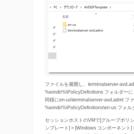
ファイルを展開し、terminalserver-a
%windir%\PolicyDefinitions フォ
同様にen-us\terminalserver-avd.
%windir%\PolicyDefinitions\en-
セッションホストのVMで[グループポリシー
ンプレート] > [Windows コンポーネン