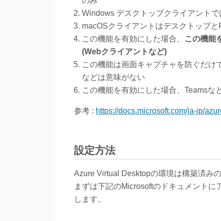
のみ
Windows デスクトップクライアン
macOSクライアントはデスクトップとR
この機能を有効にした場合、
この機能
(Webクライアントなど)
この機能は画面キャプチャを防ぐだけ
などは意味がない
この機能を有効にした場合、Teams
参考 :
https://docs.microsoft.com/ja-jp/az
設定方法
Azure Virtual Desktopの環境は
まずは下記のMicrosoftのドキュメントにア
します。