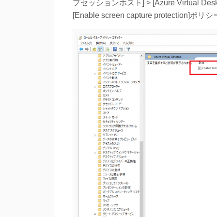
プセッションホスト] > [Azure Virtual 
[Enable screen capture protec