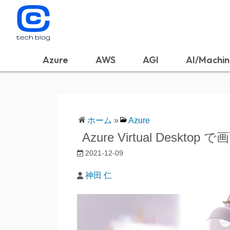
Azure
AWS
AGI
AI/Machin
ホーム
»
Azure
Azure Virtual Desk
2021-12-09
神田 仁