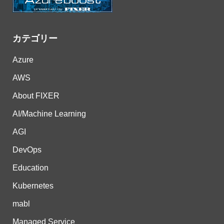
カテゴリー
Azure
AWS
About FIXER
AI/Machine Learning
AGI
DevOps
Education
Kubernetes
mabl
Managed Service