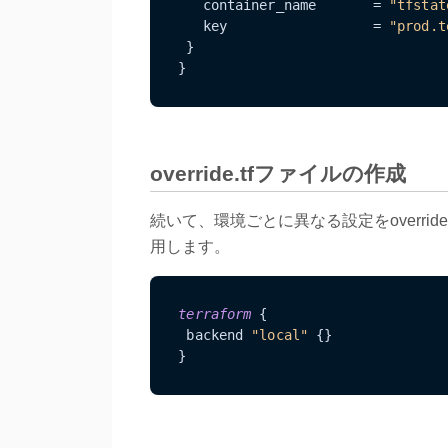
   container_name       
=
"tfstat
   key                  
=
"prod.t
 }

}
override.tfファイルの作成
続いて、環境ごとに異なる設定をoverri
用します。
terraform
 {

 backend 
"local"
 {}

}