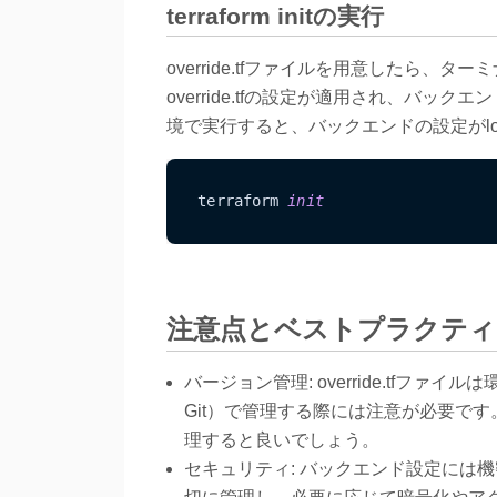
terraform initの実行
override.tfファイルを用意したら、ターミ
override.tfの設定が適用され、バ
境で実行すると、バックエンドの設定がlo
terraform 
init
注意点とベストプラクティ
バージョン管理: override.tf
Git）で管理する際には注意が必要で
理すると良いでしょう。
セキュリティ: バックエンド設定には機密