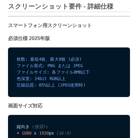
スクリーンショット要件 - 詳細仕様
スマートフォン用スクリーンショット
必須仕様 2025年版
枚数: 最低4枚、最大8枚 (必須)
ファイル形式: PNG または JPEG
ファイルサイズ: 各ファイル8MB以下
色深度: 24bit RGB以上
圧縮品質: 85%以上 (JPEG使用時)
画面サイズ対応
縦向き 
(推奨)
:

• 
1080
 x 
1920
px 
(16:9)