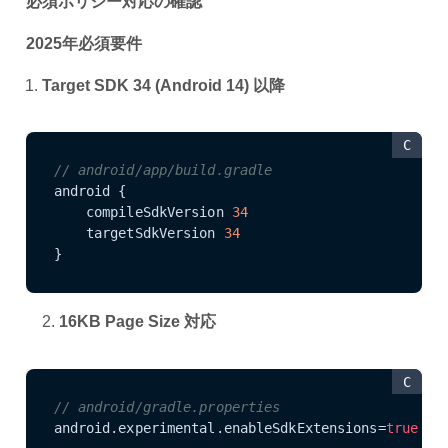
必須ポリシー対応の確認
2025年必須要件
Target SDK 34 (Android 14) 以降
C
// android/app/build.gradle
android {

    compileSdkVersion 
34
    targetSdkVersion 
34
}
2.
16KB Page Size 対応
C
// android/gradle.properties
android.experimental.enableSdkExtensions=
true