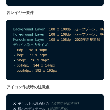
各レイヤー要件
Background Layer
:
108 x 108dp (セーフゾーン: 中央72 
Foreground Layer
:
108 x 108dp (セーフゾーン: 中央72 
Monochrome Layer
:
108 x 108dp (2025年新規追加 -
デバイス別出力サイズ
:
-
mdpi: 48 x 48px
-
hdpi: 72 x 72px  
-
xhdpi: 96 x 96px
-
xxhdpi: 144 x 144px
-
xxxhdpi: 192 x 192px
アイコン作成時の注意点
❌ テキストの埋め込み 
(多言語対応不可)
❌ 極小のディテール 
(視認性悪化)