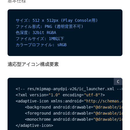
基本仕様
サイズ: 512 x 512px (Play Console用)
ファイル形式: PNG (透明背景不可)
色深度: 32bit RGBA
ファイルサイズ: 1MB以下
カラープロファイル: sRGB
適応型アイコン構成要素
C
<!-- res/mipmap-anydpi-v26/ic_launcher.xml -->

<?xml version=
"1.0"
 encoding=
"utf-8"
?>

<adaptive-icon xmlns:android=
"http://schemas.and
    <background android:drawable=
"@drawable/ic_l
    <foreground android:drawable=
"@drawable/ic_l
    <monochrome android:drawable=
"@drawable/ic_l
</adaptive-icon>