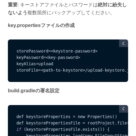
重要
: キーストアファイルとパスワードは
絶対に紛失し
ないよう
複数箇所にバックアップしてください。
key.propertiesファイルの作成
C
storePassword=<keystore-password>

keyPassword=<key-password>  

keyAlias=upload

storeFile=<path-to-keystore>/upload-keystore.jks
build.gradleの署名設定
C
def keystoreProperties = new Properties()

def keystorePropertiesFile = rootProject.file(
'k
if
 (keystorePropertiesFile.exists()) {

    keystoreProperties.load(new FileInputStream(k