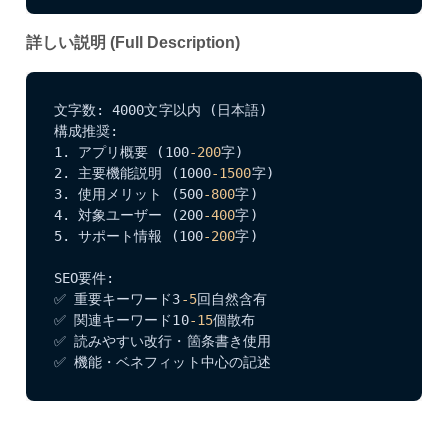
詳しい説明 (Full Description)
文字数: 4000文字以内 (日本語)

構成推奨:

1. アプリ概要 (100
-200
字)

2. 主要機能説明 (1000
-1500
字)

3. 使用メリット (500
-800
字)

4. 対象ユーザー (200
-400
字)

5. サポート情報 (100
-200
字)

SEO要件:

✅ 重要キーワード3
-5
回自然含有

✅ 関連キーワード10
-15
個散布

✅ 読みやすい改行・箇条書き使用

✅ 機能・ベネフィット中心の記述