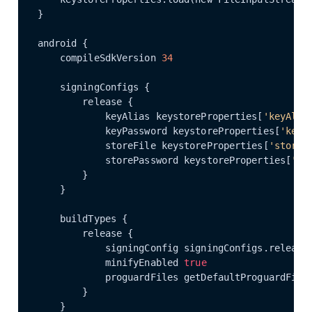
}

android {

    compileSdkVersion 
34
    signingConfigs {

        release {

            keyAlias keystoreProperties[
'keyAlia
            keyPassword keystoreProperties[
'keyP
            storeFile keystoreProperties[
'storeF
            storePassword keystoreProperties[
'st
        }

    }

    buildTypes {

        release {

            signingConfig signingConfigs.release

            minifyEnabled 
true
            proguardFiles getDefaultProguardFile
        }

    }
