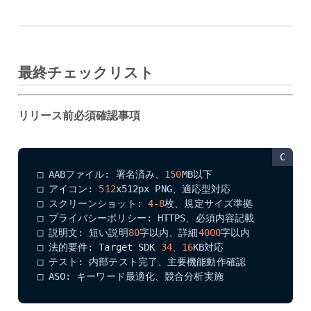
最終チェックリスト
リリース前必須確認事項
C
□ AABファイル: 署名済み、
150
MB以下

□ アイコン: 
512
x512px PNG、適応型対応

□ スクリーンショット: 
4
-8
枚、規定サイズ準拠

□ プライバシーポリシー: HTTPS、必須内容記載

□ 説明文: 短い説明
80
字以内、詳細
4000
字以内

□ 法的要件: Target SDK 
34
、
16
KB対応

□ テスト: 内部テスト完了、主要機能動作確認

□ ASO: キーワード最適化、競合分析実施