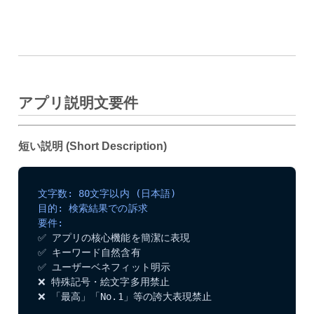
アプリ説明文要件
短い説明 (Short Description)
文字数: 80文字以内 (日本語)
目的: 検索結果での訴求
要件: 
✅ アプリの核心機能を簡潔に表現

✅ キーワード自然含有

✅ ユーザーベネフィット明示

❌ 特殊記号・絵文字多用禁止

❌ 「最高」「No.1」等の誇大表現禁止