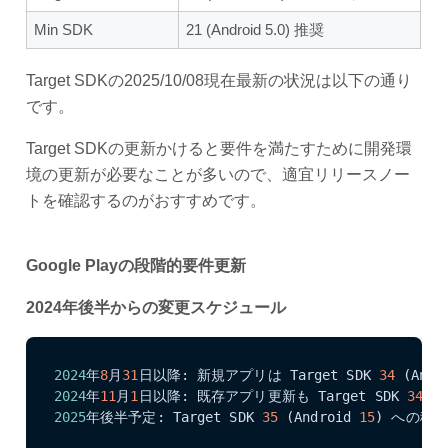
Min SDK
21 (Android 5.0) 推奨
Target SDKの2025/10/08現在最新の状況は以下の通り
です。
Target SDKの更新かけると要件を満たすために開発環
境の更新が必要なことが多いので、適宜リリースノー
トを確認するのがおすすめです。
Google Playの段階的要件更新
2024年後半からの変更スケジュール
2024
年
8
月
31
日以降: 新規アプリは Target SDK 
34
 (Andr
2024
年
11
月
1
日以降: 既存アプリ更新も Target SDK 
34
2025
年後半予定: Target SDK 
35
 (Android 
15
) への移