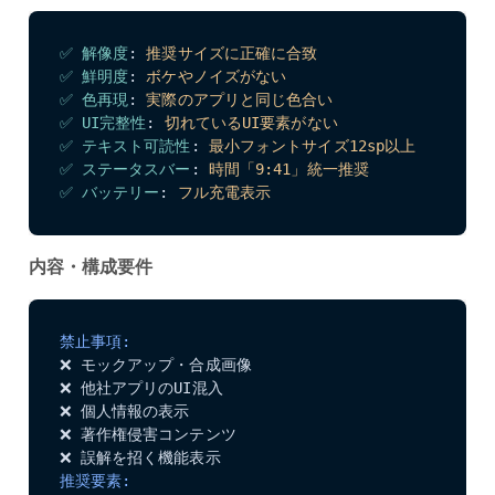
✅ 解像度
:
推奨サイズに正確に合致
✅ 鮮明度
:
ボケやノイズがない
✅ 色再現
:
実際のアプリと同じ色合い
✅ UI完整性
:
切れているUI要素がない
✅ テキスト可読性
:
最小フォントサイズ12sp以上
✅ ステータスバー
:
時間「9:41」統一推奨
✅ バッテリー
:
フル充電表示
内容・構成要件
禁止事項:
❌ モックアップ・合成画像

❌ 他社アプリのUI混入

❌ 個人情報の表示

❌ 著作権侵害コンテンツ

推奨要素: