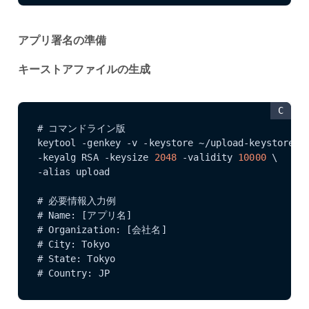
アプリ署名の準備
キーストアファイルの生成
C
# コマンドライン版

keytool -genkey -v -keystore ~/upload-keystore.jk
-keyalg RSA -keysize 
2048
 -validity 
10000
 \

-alias upload

# 必要情報入力例

# Name: [アプリ名]

# Organization: [会社名]

# City: Tokyo

# State: Tokyo

# Country: JP