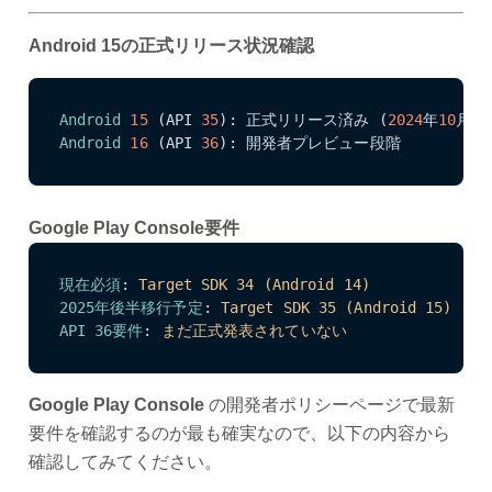
Android 15の正式リリース状況確認
Android
15
 (API 
35
): 正式リリース済み (
2024
年
10
Android
16
 (API 
36
): 開発者プレビュー段階
Google Play Console要件
現在必須
:
Target SDK 34 (Android 14)
2025年後半移行予定
:
Target SDK 35 (Android 15)
API 36要件
:
まだ正式発表されていない
Google Play Console
の開発者ポリシーページで最新
要件を確認するのが最も確実なので、以下の内容から
確認してみてください。