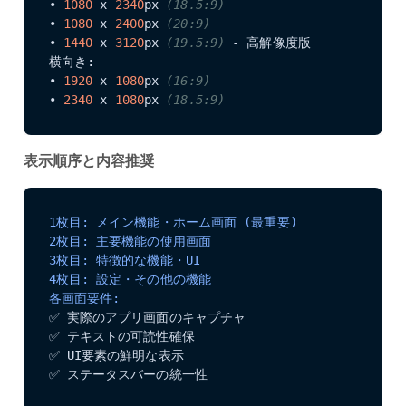
• 
1080
 x 
2340
px 
(18.5:9)
• 
1080
 x 
2400
px 
(20:9)
• 
1440
 x 
3120
px 
(19.5:9)
 - 高解像度版

横向き:

• 
1920
 x 
1080
px 
(16:9)
• 
2340
 x 
1080
px 
(18.5:9)
表示順序と内容推奨
1枚目: メイン機能・ホーム画面 (最重要)
2枚目: 主要機能の使用画面
3枚目: 特徴的な機能・UI
4枚目: 設定・その他の機能
各画面要件:
✅ 実際のアプリ画面のキャプチャ

✅ テキストの可読性確保

✅ UI要素の鮮明な表示

✅ ステータスバーの統一性