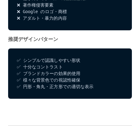
❌ 著作権侵害要素

❌ Google のロゴ・商標

❌ アダルト・暴力的内容
推奨デザインパターン
✅ シンプルで認識しやすい形状

✅ 十分なコントラスト

✅ ブランドカラーの効果的使用

✅ 様々な背景色での視認性確保

✅ 円形・角丸・正方形での適切な表示