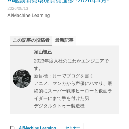
AI駆動開発環境開発進捗 -2026年4月-
2026/05/13
AI/Machine Learning
この記事の投稿者
最新記事
須山颯己
2023年度入社のにわかエンジニアで
す。
新目標：月一でブログを書く
アニメ、マンガから声優にハマり、最
終的にスーパー戦隊ヒーローと仮面ラ
イダーにまで手を付けた男
デジタルタトゥー製造機
AI/Machine Learning
セミナー