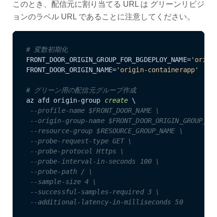
このとき、配信元に割り当てる URL は グリーンリビジ
ョンのラベル URL であることに注意してください。
# 変数初期化
FRONT_DOOR_ORIGIN_GROUP_FOR_BGDEPLOY_NAME=
'origi
FRONT_DOOR_ORIGIN_NAME=
'origin-containerapp'
# グリーン用の配信元グループ作成
az afd origin-group 
create
 \

--profile-name $FRONT_DOOR_NAME \
--origin-group-name $FRONT_DOOR_ORIGIN_GROUP_FO
--resource-group $RESOURCE_GROUP_NAME \
--probe-request-type GET \
--probe-protocol Https \
--probe-interval-in-seconds 100 \
--probe-path / \
--sample-size 4 \
--successful-samples-required 3 \
--additional-latency-in-milliseconds 50