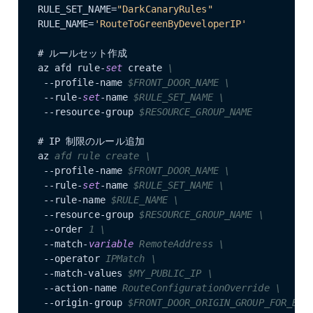
RULE_SET_NAME=
"DarkCanaryRules"
RULE_NAME=
'RouteToGreenByDeveloperIP'
# ルールセット作成

az afd rule-
set
 create 
\
 --profile-name 
$FRONT_DOOR_NAME \
 --rule-
set
-name 
$RULE_SET_NAME \
 --resource-group 
$RESOURCE_GROUP_NAME
# IP 制限のルール追加

az 
afd rule create \
 --profile-name 
$FRONT_DOOR_NAME \
 --rule-
set
-name 
$RULE_SET_NAME \
 --rule-name 
$RULE_NAME \
 --resource-group 
$RESOURCE_GROUP_NAME \
 --order 
1 \
 --match-
variable
RemoteAddress \
 --operator 
IPMatch \
 --match-values 
$MY_PUBLIC_IP \
 --action-name 
RouteConfigurationOverride \
 --origin-group 
$FRONT_DOOR_ORIGIN_GROUP_FOR_BGD