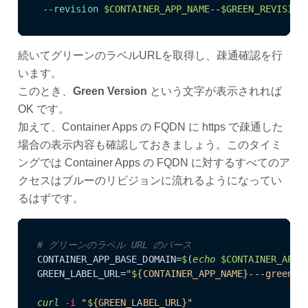
--revision
$CONTAINER_APP_NAME
--
$GREEN_REVISION
続いてグリーンのラベルURLを取得し、疎通確認を行
います。
このとき、
Green Version
という文字が表示されれば
OK です。
加えて、Container Apps の FQDN に https で疎通した
場合の表示内容も確認しておきましょう。このタイミ
ングでは Container Apps の FQDN に対するすべてのア
クセスはブルーのリビジョンに流れるようになってい
るはずです。
# グリーンのラベル URL のパース
CONTAINER_APP_BASE_DOMAIN=
$
(
echo
$CONTAINER_APP_
GREEN_LABEL_URL=
"
$
{CONTAINER_APP_NAME}---green.
$
curl
-i
"
$
{GREEN_LABEL_URL}"