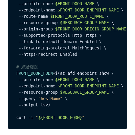
 --profile-name 
$FRONT_DOOR_NAME
 \

 --endpoint-name 
$FRONT_DOOR_ENDPOINT_NAME
 \

 --route-name 
$FRONT_DOOR_ROUTE_NAME
 \

 --resource-group 
$RESOURCE_GROUP_NAME
 \

 --origin-group 
$FRONT_DOOR_ORIGIN_GROUP_NAME
 \

 --supported-protocols Http Https \

 --link-to-default-domain Enabled \

 --forwarding-protocol MatchRequest \

 --https-redirect Enabled

# 疎通確認
FRONT_DOOR_FQDN
=$(az afd endpoint show \

 --profile-name 
$FRONT_DOOR_NAME
 \

 --endpoint-name 
$FRONT_DOOR_ENDPOINT_NAME
 \

 --resource-group 
$RESOURCE_GROUP_NAME
 \

 --query 
"hostName"
 \

 --output tsv)

curl -i 
"
${FRONT_DOOR_FQDN}
"