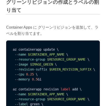
グリーンリビジョンの作成とラベルの割
り当て
Container Apps に グリーンリビジョンを追加して、ラ
ベルを割り当てます。
az containerapp update \

--name
$CONTAINER_APP_NAME
 \

--resource-group
$RESOURCE_GROUP_NAME
 \

--image
$IMAGE_GREEN
 \

--revision-suffix
$GREEN_REVISION_SUFFIX
 \

--cpu
0.25
 \

--memory
0.5
Gi

az containerapp revision 
label
 add \

--name
$CONTAINER_APP_NAME
 \

--resource-group
$RESOURCE_GROUP_NAME
 \

--label
 green \
