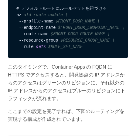
# デフォルトルートにルールセットを紐づける

az 
afd route update \
 --profile-name 
$FRONT_DOOR_NAME \
 --endpoint-name 
$FRONT_DOOR_ENDPOINT_NAME \
 --route-name 
$FRONT_DOOR_ROUTE_NAME \
 --resource-group 
$RESOURCE_GROUP_NAME \
 --rule-
sets
$RULE_SET_NAME
このタイミングで、Container Apps の FQDN に
HTTPS でアクセスすると、開発拠点の IP アドレスか
らのアクセスはグリーンのリビジョンに、それ以外の
IP アドレスからのアクセスはブルーのリビジョンにト
ラフィックが流れます。
ここまでの設定を完了すれば、下図のルーティングを
実現する構成が作成されています。