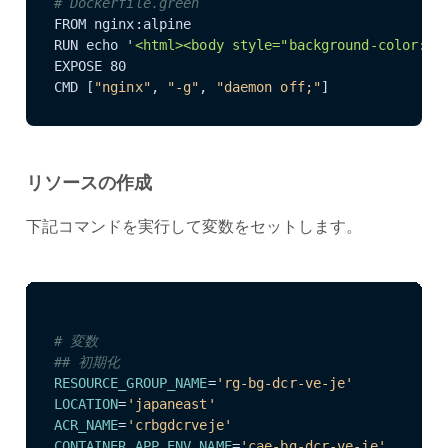
# Dockerfile.green
FROM nginx:alpine

RUN echo '
<html>
<body style="background-color: #
EXPOSE 80

CMD [
"nginx"
, 
"-g"
, 
"daemon off;"
]
リソースの作成
下記コマンドを実行して変数をセットします。
# 変数
## 初期化
RESOURCE_GROUP_NAME
=
'rg-bg-dcr-ve-je'
LOCATION
=
'japaneast'
ACR_NAME
=
'crbgdcrveje'
CONTAINER_APP_ENV_NAME
=
'cae-bg-dcr-ve-je'