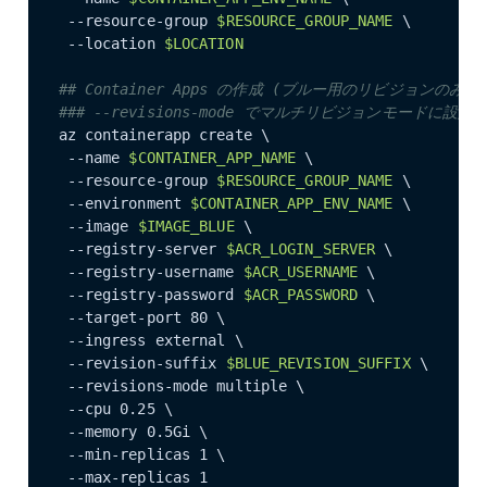
 --resource-group 
$RESOURCE_GROUP_NAME
 \

 --location 
$LOCATION
## Container Apps の作成 (ブルー用のリビジョンのみ)
### --revisions-mode でマルチリビジョンモード
az containerapp create \

 --name 
$CONTAINER_APP_NAME
 \

 --resource-group 
$RESOURCE_GROUP_NAME
 \

 --environment 
$CONTAINER_APP_ENV_NAME
 \

 --image 
$IMAGE_BLUE
 \

 --registry-server 
$ACR_LOGIN_SERVER
 \

 --registry-username 
$ACR_USERNAME
 \

 --registry-password 
$ACR_PASSWORD
 \

 --target-port 80 \

 --ingress external \

 --revision-suffix 
$BLUE_REVISION_SUFFIX
 \

 --revisions-mode multiple \

 --cpu 0.25 \

 --memory 0.5Gi \

 --min-replicas 1 \

 --max-replicas 1
