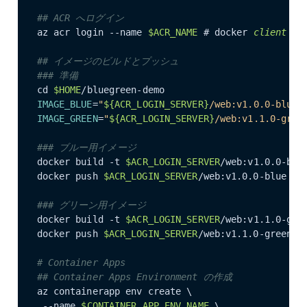
## ACR へログイン
az acr login --name 
$ACR_NAME
 # docker
 client 
が実
## イメージのビルドとプッシュ
### 準備
cd 
$HOME
IMAGE_BLUE
=
"
${ACR_LOGIN_SERVER}
/web:v1.0.0-blue"
IMAGE_GREEN
=
"
${ACR_LOGIN_SERVER}
/web:v1.1.0-gree
### ブルー用イメージ
docker build -t 
$ACR_LOGIN_SERVER
/web:v1.0.0-blue
docker push 
$ACR_LOGIN_SERVER
/web:v1.0.0-blue

### グリーン用イメージ
docker build -t 
$ACR_LOGIN_SERVER
/web:v1.1.0-gree
docker push 
$ACR_LOGIN_SERVER
/web:v1.1.0-green

# Container Apps
## Container Apps Environment の作成
az containerapp env create \

 --name 
$CONTAINER_APP_ENV_NAME
 \
