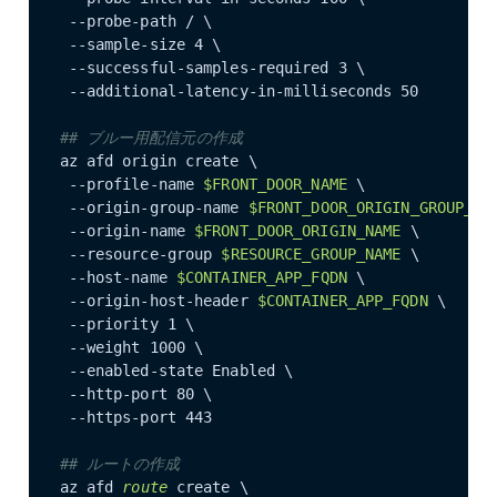
 --probe-path / \

 --sample-size 4 \

 --successful-samples-required 3 \

 --additional-latency-in-milliseconds 50

## ブルー用配信元の作成
az afd origin create \

 --profile-name 
$FRONT_DOOR_NAME
 \

 --origin-group-name 
$FRONT_DOOR_ORIGIN_GROUP_NA
 --origin-name 
$FRONT_DOOR_ORIGIN_NAME
 \

 --resource-group 
$RESOURCE_GROUP_NAME
 \

 --host-name 
$CONTAINER_APP_FQDN
 \

 --origin-host-header 
$CONTAINER_APP_FQDN
 \

 --priority 1 \

 --weight 1000 \

 --enabled-state Enabled \

 --http-port 80 \

 --https-port 443

## ルートの作成
az afd
 route 
create \
