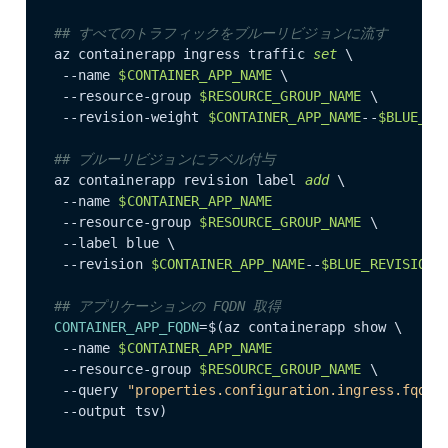
## すべてのトラフィックをブルーリビジョンに流す
az containerapp ingress traffic 
set
 \

 --name 
$CONTAINER_APP_NAME
 \

 --resource-group 
$RESOURCE_GROUP_NAME
 \

 --revision-weight 
$CONTAINER_APP_NAME
--
$BLUE_RE
## ブルーリビジョンにラベル付与
az containerapp revision label 
add
 \

 --name 
$CONTAINER_APP_NAME
 --resource-group 
$RESOURCE_GROUP_NAME
 \

 --label blue \

 --revision 
$CONTAINER_APP_NAME
--
$BLUE_REVISION_
## アプリケーションの FQDN 取得
CONTAINER_APP_FQDN
=$(az containerapp show \

 --name 
$CONTAINER_APP_NAME
 --resource-group 
$RESOURCE_GROUP_NAME
 \

 --query 
"properties.configuration.ingress.fqdn"
 
 --output tsv)
