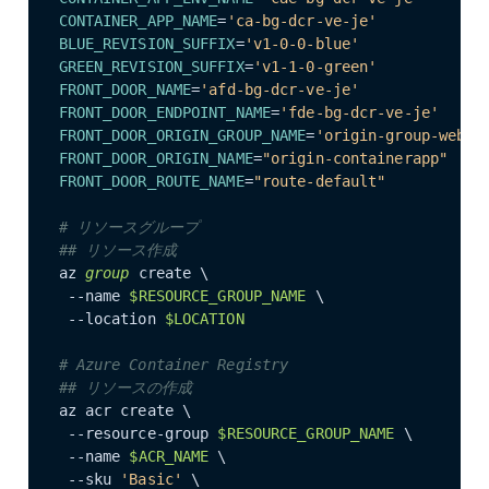
CONTAINER_APP_NAME
=
'ca-bg-dcr-ve-je'
BLUE_REVISION_SUFFIX
=
'v1-0-0-blue'
GREEN_REVISION_SUFFIX
=
'v1-1-0-green'
FRONT_DOOR_NAME
=
'afd-bg-dcr-ve-je'
FRONT_DOOR_ENDPOINT_NAME
=
'fde-bg-dcr-ve-je'
FRONT_DOOR_ORIGIN_GROUP_NAME
=
'origin-group-web'
FRONT_DOOR_ORIGIN_NAME
=
"origin-containerapp"
FRONT_DOOR_ROUTE_NAME
=
"route-default"
# リソースグループ
## リソース作成
az
 group 
create \

 --name 
$RESOURCE_GROUP_NAME
 \

 --location 
$LOCATION
# Azure Container Registry
## リソースの作成
az acr create \

 --resource-group 
$RESOURCE_GROUP_NAME
 \

 --name 
$ACR_NAME
 \

 --sku 
'Basic'
 \
