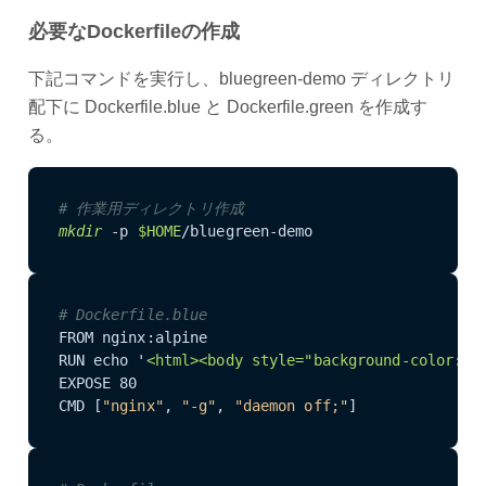
必要なDockerfileの作成
下記コマンドを実行し、bluegreen-demo ディレクトリ
配下に Dockerfile.blue と Dockerfile.green を作成す
る。
# 作業用ディレクトリ作成
mkdir
 -p 
$HOME
/bluegreen-demo
# Dockerfile.blue
FROM nginx:alpine

RUN echo '
<html>
<body style="background-color: #
EXPOSE 80

CMD [
"nginx"
, 
"-g"
, 
"daemon off;"
]