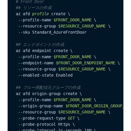
# Front Door
## リソースの作成
az afd
 profile 
create \

 --profile-name 
$FRONT_DOOR_NAME
 \

 --resource-group 
$RESOURCE_GROUP_NAME
 \

 --sku Standard_AzureFrontDoor

## エンドポイントの作成
az afd endpoint create \

 --profile-name 
$FRONT_DOOR_NAME
 \

 --endpoint-name 
$FRONT_DOOR_ENDPOINT_NAME
 \

 --resource-group 
$RESOURCE_GROUP_NAME
 \

 --enabled-state Enabled

## ブルー用配信元グループの作成
az afd origin-group create \

 --profile-name 
$FRONT_DOOR_NAME
 \

 --origin-group-name 
$FRONT_DOOR_ORIGIN_GROUP_NA
 --resource-group 
$RESOURCE_GROUP_NAME
 \

 --probe-request-type 
GET
 \

 --probe-protocol Https \

 --probe-interval-in-seconds 100 \
