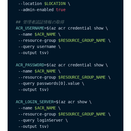
 --location 
$LOCATION
 \

 --admin-enabled 
true
## 管理者認証情報の取得
ACR_USERNAME
=$(az acr credential show \

 --name 
$ACR_NAME
 \

 --resource-group 
$RESOURCE_GROUP_NAME
 \

 --query username \

 --output tsv)

ACR_PASSWORD
=$(az acr credential show \

 --name 
$ACR_NAME
 \

 --resource-group 
$RESOURCE_GROUP_NAME
 \

 --query passwords[0].value \

 --output tsv)

ACR_LOGIN_SERVER
=$(az acr show \

 --name 
$ACR_NAME
 \

 --resource-group 
$RESOURCE_GROUP_NAME
 \

 --query loginServer \

 --output tsv)
