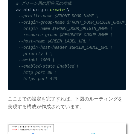
# グリーン用の配信元の作成
az afd origin 
create
 \

--profile-name $FRONT_DOOR_NAME \
--origin-group-name $FRONT_DOOR_ORIGIN_GROUP_FO
--origin-name $FRONT_DOOR_ORIGIN_NAME \
--resource-group $RESOURCE_GROUP_NAME \
--host-name $GREEN_LABEL_URL \
--origin-host-header $GREEN_LABEL_URL \
--priority 1 \
--weight 1000 \
--enabled-state Enabled \
--http-port 80 \
--https-port 443
ここまでの設定を完了すれば、下図のルーティングを
実現する構成が作成されています。