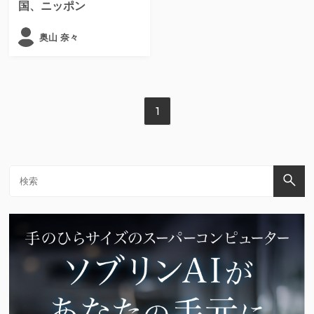
国、ニッポン
奥山 奈々
1