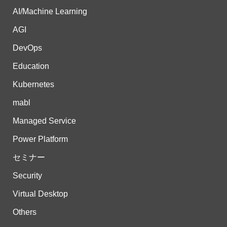
AI/Machine Learning
AGI
DevOps
Education
Kubernetes
mabl
Managed Service
Power Platform
セミナー
Security
Virtual Desktop
Others