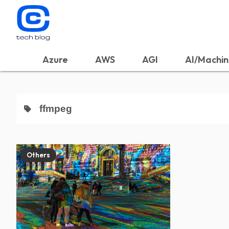
Azure
AWS
AGI
AI/Machin
ffmpeg
Others