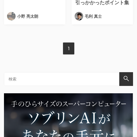
引っかかったポイント集
小野 亮太朗
毛利 真士
1