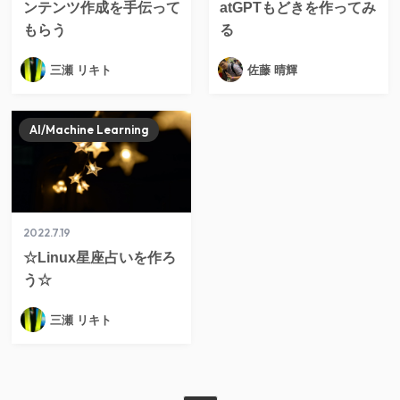
ンテンツ作成を手伝って
atGPTもどきを作ってみ
もらう
る
三瀬 リキト
佐藤 晴輝
AI/Machine Learning
2022.7.19
☆Linux星座占いを作ろ
う☆
三瀬 リキト