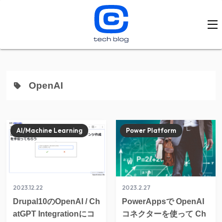
OpenAI
AI/Machine Learning
Power Platform
2023.12.22
2023.2.27
Drupal10のOpenAI / Ch
PowerAppsで OpenAI
atGPT Integrationにコ
コネクターを使って Ch