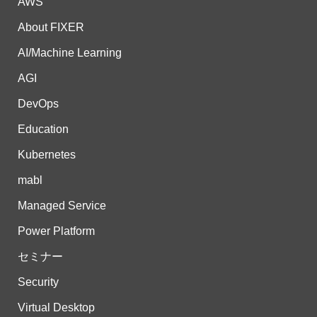
AWS
About FIXER
AI/Machine Learning
AGI
DevOps
Education
Kubernetes
mabl
Managed Service
Power Platform
セミナー
Security
Virtual Desktop