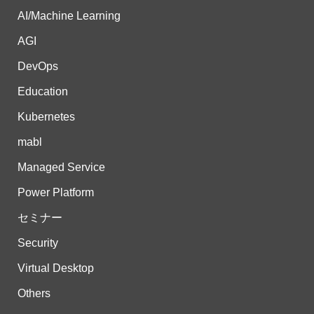
AI/Machine Learning
AGI
DevOps
Education
Kubernetes
mabl
Managed Service
Power Platform
セミナー
Security
Virtual Desktop
Others