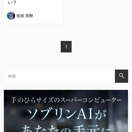
い？
松枝 宏樹
1