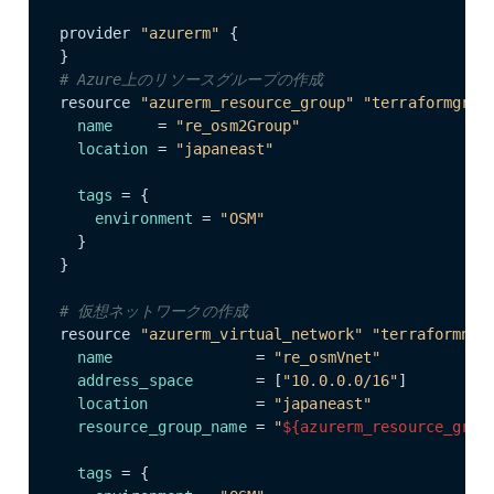
provider 
"azurerm"
 {

# Azure上のリソースグループの作成
resource 
"azurerm_resource_group"
"terraformgrou
name
     = 
"re_osm2Group"
location
 = 
"japaneast"
tags
 = {

environment
 = 
"OSM"
  }

}

# 仮想ネットワークの作成
resource 
"azurerm_virtual_network"
"terraformnet
name
                = 
"re_osmVnet"
address_space
       = [
"10.0.0.0/16"
]

location
            = 
"japaneast"
resource_group_name
 = 
"
${azurerm_resource_grou
tags
 = {
