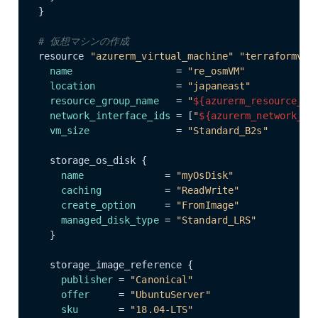
}

# 仮想マシンの作成
resource 
"azurerm_virtual_machine"
"terraformvm"
 
name
                  = 
"re_osmVM"
location
              = 
"japaneast"
resource_group_name
   = 
"
${azurerm_resource_gr
network_interface_ids
 = [
"
${azurerm_network_in
vm_size
               = 
"Standard_B2s"
  storage_os_disk {

name
              = 
"myOsDisk"
caching
           = 
"ReadWrite"
create_option
     = 
"FromImage"
managed_disk_type
 = 
"Standard_LRS"
  }

  storage_image_reference {

publisher
 = 
"Canonical"
offer
     = 
"UbuntuServer"
sku
       = 
"18.04-LTS"