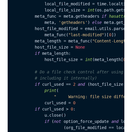
            local_file_modified = time.localtime(
            local_file_size = 
int
(os.path.getsize
        meta_func = meta.getheaders 
if
hasattr
(

            meta, 
'getheaders'
) 
else
 meta.get_all
        host_file_modified = email.utils.parsedat
            meta_func(
"last-modified"
)[
0
])

        meta_length = meta_func(
"Content-Length"
)
        host_file_size = 
None
if
 meta_length:

            host_file_size = 
int
(meta_length[
0
])

# Do a file check control after using cu
# including it internally)
if
 curl_used == 
2
and
 (host_file_size != 
print
(

"     Warning: file size differs
            curl_used = 
0
if
 curl_used > 
0
:

            u.close()

if
 (
not
 option_force_update 
and
 loca
                    (org_file_modified == local_