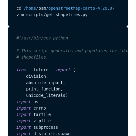
cd 
/home/
osm
/openstreetmap-carto-4.20.0/
vim scripts/get-shapefiles.py
#!/usr/bin/env python
# This script generates and populates the 'data'
# shapefiles.
from
 __future__ 
import
 (

    division,

    absolute_import,

    print_function,

import
import
import
import
import
import