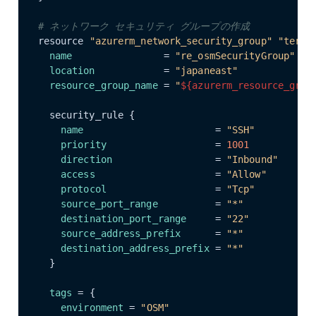
# ネットワーク セキュリティ グループの作成
resource 
"azurerm_network_security_group"
"terra
name
                = 
"re_osmSecurityGroup"
location
            = 
"japaneast"
resource_group_name
 = 
"
${azurerm_resource_grou
  security_rule {

name
                       = 
"SSH"
priority
                   = 
1001
direction
                  = 
"Inbound"
access
                     = 
"Allow"
protocol
                   = 
"Tcp"
source_port_range
          = 
"*"
destination_port_range
     = 
"22"
source_address_prefix
      = 
"*"
destination_address_prefix
 = 
"*"
  }

tags
 = {

environment
 = 
"OSM"