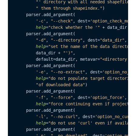
"' directory with all needed shapefiles,
" them through shapeindex."
)

    parser.add_argument(

'-c'
, 
"--check"
, dest=
'option_check_mode
help
=
"check whether the '"
 + data_dir + 
    parser.add_argument(

"-d"
, 
"--directory"
, dest=
"data_dir"
,

help
=
"set the name of the data directory
        data_dir + 
"')"
,

        default=data_dir, metavar=
"<directory na
    parser.add_argument(

'-e'
, 
"--no-extract"
, dest=
'option_no_ex
help
=
"do not populate target directories
"of downloaded data"
)

    parser.add_argument(

'-f'
, 
"--force"
, dest=
'option_force'
, ac
help
=
"force continuing even if project.m
    parser.add_argument(

'-l'
, 
"--no-curl"
, dest=
'option_no_curl'
help
=
"do not use 'curl' even if availabl
    parser.add_argument(

'-n'
, 
"--no-download"
, dest=
'option_no_d