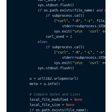
            sys.stdout.flush()

if
 os.path.exists(file_name) 
and
not
if
 subprocess.call(

                    [
"curl"
, 
"-R"
, 
"-z"
, file_na
                        stderr=subprocess.STDOUT
                    sys.exit(
"\n\n   'curl' erro
                curl_used = 
2
else
:

if
 subprocess.call(

                    [
"curl"
, 
"-R"
, 
"-L"
, 
"-o"
, f
                        stderr=subprocess.STDOUT
                    sys.exit(
"\n\n   'curl' erro
            sys.stdout.flush()

        u = urllib2.urlopen(url)

        meta = u.info()

# Compare dates and sizes
        local_file_modified = 
None
        local_file_size = 
None
if
 os.path.exists(file_name):
