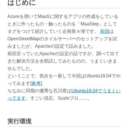
はじめに
Azureを用いてMaaSに関するアプリの作成をしている
ときに作ったもの・触ったものを「MaaStep」として
タグをつけて紹介していく企画第４弾です。
前回
は
OpenStreetMapのタイルサーバーのセットアップを試
みましたが、Apacheの設定で詰みました。
前回言っていたApacheの設定の話ですが、調べて出て
きた解決方法を全部試してみたものの、うまくいきま
せんでした。
ということで、気分を一新して今回はUbuntu18.04でや
ってみます[
参考
]。
ちなみに同期の優秀な石川君は
Ubuntu16.04でうまくい
ってます
。すごい流石、Sushiプロ……。
実行環境