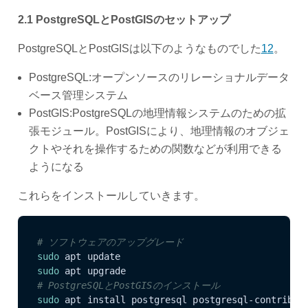
2.1 PostgreSQLとPostGISのセットアップ
PostgreSQLとPostGISは以下のようなものでした
1
2
。
PostgreSQL:オープンソースのリレーショナルデータ
ベース管理システム
PostGIS:PostgreSQLの地理情報システムのための拡
張モジュール。PostGISにより、地理情報のオブジェ
クトやそれを操作するための関数などが利用できる
ようになる
これらをインストールしていきます。
# ソフトウェアのアップグレード
sudo
sudo
# PostgreSQLとPostGISのインストール
sudo
 apt install postgresql postgresql-contrib p