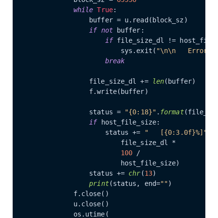
while
True
:

                buffer = u.read(block_sz)

if
not
 buffer:

if
 file_size_dl != host_file_
                        sys.exit(
"\n\n   Error: 
break
                file_size_dl += 
len
(buffer)

                f.write(buffer)

                status = 
"{0:18}"
.
format
(file_siz
if
 host_file_size:

                    status += 
"   [{0:3.0f}%]"
.
f
                        file_size_dl *

100
 /

                        host_file_size)

                status += 
chr
(
13
)

print
(status, end=
""
)

            f.close()

            u.close()

            os.utime(
