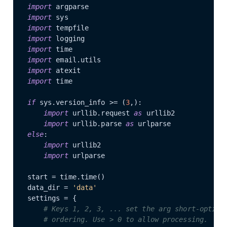
import
import
import
import
import
import
import
import
 time

if
 sys.version_info >= (
3
,):

import
 urllib.request 
as
 urllib2

import
 urllib.parse 
as
else
:

import
 urllib2

import
 urlparse

start = time.time()

data_dir = 
'data'
settings = {

# Keys 1, 2, 3, ... set the arg short-option
# ordering. Use > 0 to allow processing.