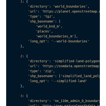
1
: {

'directory'
: 
'world_boundaries'
,

'url'
: 
'https://planet.openstreetmap.org
'type'
: 
'tgz'
,

'shp_basename'
: [

'world_bnd_m'
,

'places'
,

'world_boundaries_m'
],

'long_opt'
: 
'--world-boundaries'
    },

2
: {

'directory'
: 
'simplified-land-polygons-c
'url'
: 
'https://osmdata.openstreetmap.de
'type'
: 
'zip'
,

'shp_basename'
: [
'simplified_land_polygo
'long_opt'
: 
'--simplified-land'
    },

3
: {

'directory'
: 
'ne_110m_admin_0_boundary_l
'url'
: 
'http://www.naturalearthdata.com/