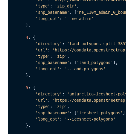
'type'
: 
'zip_dir'
,

'shp_basename'
: [
'ne_110m_admin_0_bounda
'long_opt'
: 
'--ne-admin'
    },

4
: {

'directory'
: 
'land-polygons-split-3857'
,

'url'
: 
'https://osmdata.openstreetmap.de
'type'
: 
'zip'
,

'shp_basename'
: [
'land_polygons'
],

'long_opt'
: 
'--land-polygons'
    },

5
: {

'directory'
: 
'antarctica-icesheet-polygo
'url'
: 
'https://osmdata.openstreetmap.de
'type'
: 
'zip'
,

'shp_basename'
: [
'icesheet_polygons'
],

'long_opt'
: 
'--icesheet-polygons'
    },
