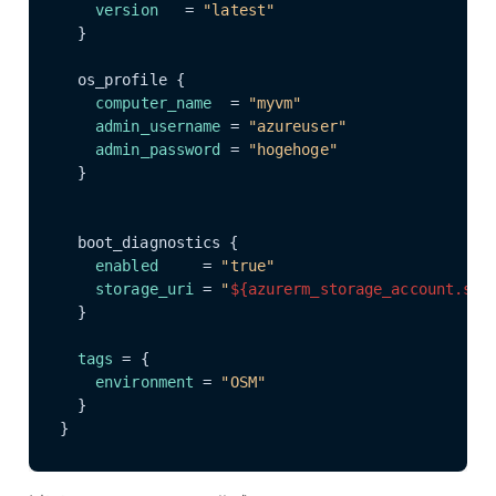
version
   = 
"latest"
  }

  os_profile {

computer_name
  = 
"myvm"
admin_username
 = 
"azureuser"
admin_password
 = 
"hogehoge"
  }

  boot_diagnostics {

enabled
     = 
"true"
storage_uri
 = 
"
${azurerm_storage_account.sto
  }

tags
 = {

environment
 = 
"OSM"
  }
