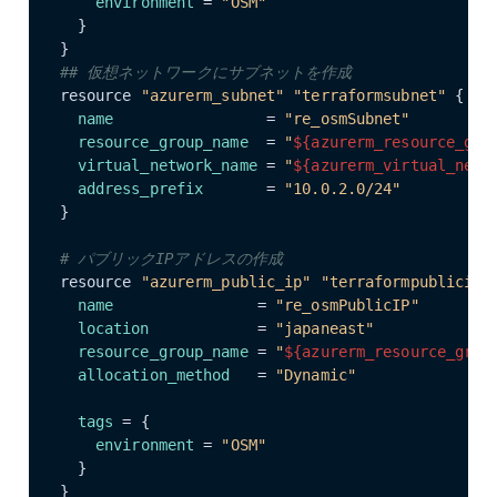
environment
 = 
"OSM"
  }

## 仮想ネットワークにサブネットを作成
resource 
"azurerm_subnet"
"terraformsubnet"
 {

name
                 = 
"re_osmSubnet"
resource_group_name
  = 
"
${azurerm_resource_gro
virtual_network_name
 = 
"
${azurerm_virtual_netw
address_prefix
       = 
"10.0.2.0/24"
}

# パブリックIPアドレスの作成
resource 
"azurerm_public_ip"
"terraformpublicip"
 
name
                = 
"re_osmPublicIP"
location
            = 
"japaneast"
resource_group_name
 = 
"
${azurerm_resource_grou
allocation_method
   = 
"Dynamic"
tags
 = {

environment
 = 
"OSM"
  }

}
