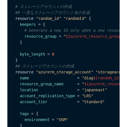
# ストレージアカウントの作成
## 一意なストレージアカウント名の生成
resource 
"random_id"
"randomId"
 {

keepers
 = {

# Generate a new ID only when a new resource
resource_group
 = 
"
${azurerm_resource_group.t
  }

byte_length
 = 
8
## ストレージアカウントの作成
resource 
"azurerm_storage_account"
"storageaccou
name
                     = 
"diag
${random_id.ra
resource_group_name
      = 
"
${azurerm_resource
location
                 = 
"japaneast"
account_replication_type
 = 
"LRS"
account_tier
             = 
"Standard"
tags
 = {

environment
 = 
"OSM"
  }
