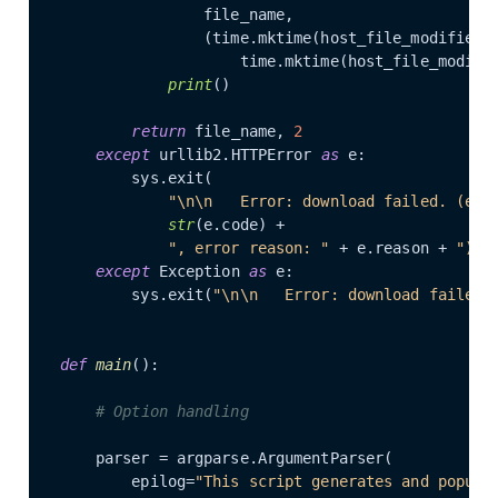
                file_name,

                (time.mktime(host_file_modified),
                    time.mktime(host_file_modifie
print
()

return
 file_name, 
2
except
 urllib2.HTTPError 
as
 e:

        sys.exit(

"\n\n   Error: download failed. (err
str
(e.code) +

", error reason: "
 + e.reason + 
")\n
except
 Exception 
as
 e:

        sys.exit(
"\n\n   Error: download failed.
def
main
():

# Option handling
    parser = argparse.ArgumentParser(

        epilog=
"This script generates and popula