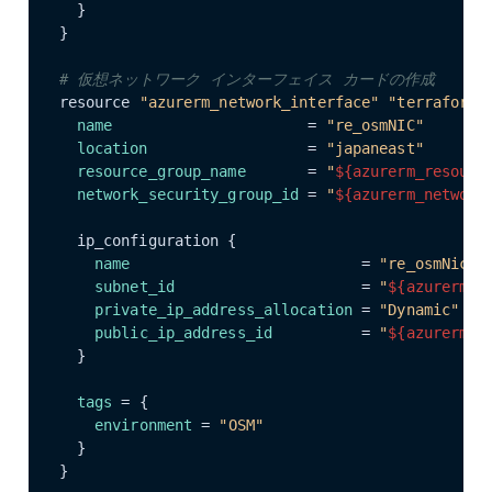
  }

}

# 仮想ネットワーク インターフェイス カードの作成
resource 
"azurerm_network_interface"
"terraformn
name
                      = 
"re_osmNIC"
location
                  = 
"japaneast"
resource_group_name
       = 
"
${azurerm_resourc
network_security_group_id
 = 
"
${azurerm_network
  ip_configuration {

name
                          = 
"re_osmNicCo
subnet_id
                     = 
"
${azurerm_s
private_ip_address_allocation
 = 
"Dynamic"
public_ip_address_id
          = 
"
${azurerm_p
  }

tags
 = {

environment
 = 
"OSM"
  }

}
