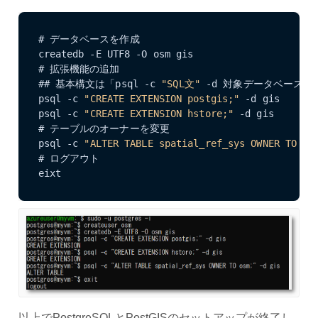
# データベースを作成

createdb -E UTF8 -O osm gis

# 拡張機能の追加

## 基本構文は「psql -c 
"SQL文"
 -d 対象データベース」

psql -c 
"CREATE EXTENSION postgis;"
 -d gis

psql -c 
"CREATE EXTENSION hstore;"
 -d gis

# テーブルのオーナーを変更

psql -c 
"ALTER TABLE spatial_ref_sys OWNER TO os
# ログアウト

eixt
以上でPostgreSQLとPostGISのセットアップが終了し