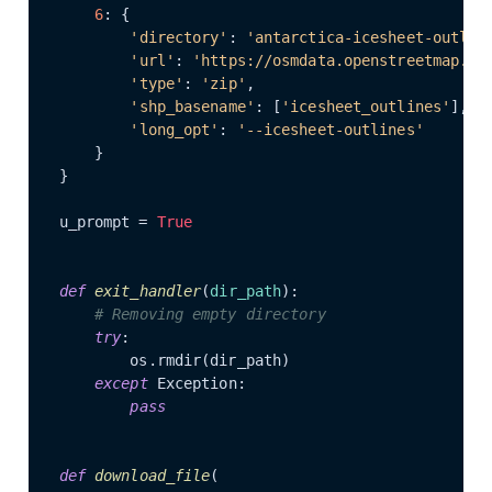
6
: {

'directory'
: 
'antarctica-icesheet-outlin
'url'
: 
'https://osmdata.openstreetmap.de
'type'
: 
'zip'
,

'shp_basename'
: [
'icesheet_outlines'
],

'long_opt'
: 
'--icesheet-outlines'
    }

}

u_prompt = 
True
def
exit_handler
(
dir_path
):

# Removing empty directory
try
:

        os.rmdir(dir_path)

except
 Exception:

pass
def
download_file
(