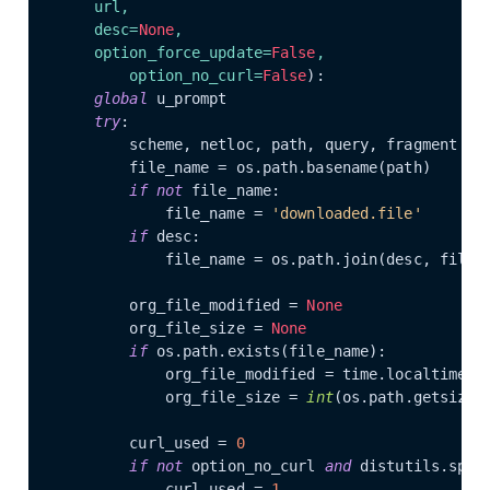
    url,

    desc=
None
,

    option_force_update=
False
,

        option_no_curl=
False
):

global
 u_prompt

try
:

        scheme, netloc, path, query, fragment = u
        file_name = os.path.basename(path)

if
not
 file_name:

            file_name = 
'downloaded.file'
if
 desc:

            file_name = os.path.join(desc, file_n
        org_file_modified = 
None
        org_file_size = 
None
if
 os.path.exists(file_name):

            org_file_modified = time.localtime((o
            org_file_size = 
int
(os.path.getsize(f
        curl_used = 
0
if
not
 option_no_curl 
and
 distutils.spaw
            curl_used = 
1