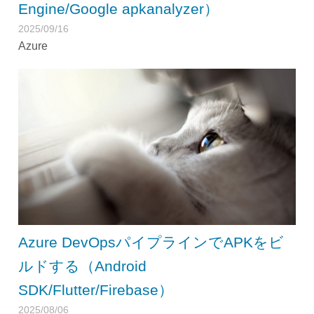
Engine/Google apkanalyzer）
2025/09/16
Azure
Azure DevOpsパイプラインでAPKをビ
ルドする（Android
SDK/Flutter/Firebase）
2025/08/06