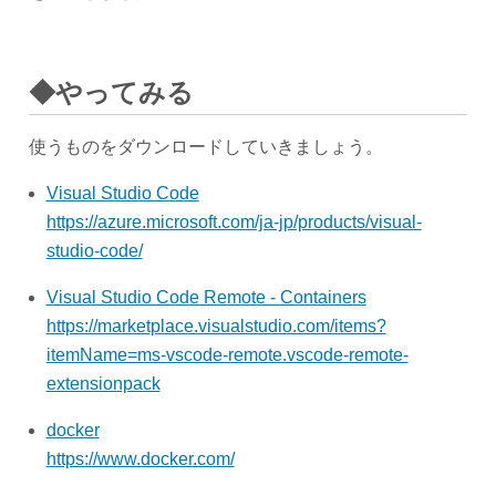
◆やってみる
使うものをダウンロードしていきましょう。
Visual Studio Code
https://azure.microsoft.com/ja-jp/products/visual-
studio-code/
Visual Studio Code Remote - Containers
https://marketplace.visualstudio.com/items?
itemName=ms-vscode-remote.vscode-remote-
extensionpack
docker
https://www.docker.com/