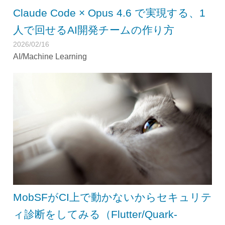
Claude Code × Opus 4.6 で実現する、1
人で回せるAI開発チームの作り方
2026/02/16
AI/Machine Learning
MobSFがCI上で動かないからセキュリテ
ィ診断をしてみる（Flutter/Quark-