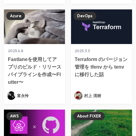
Azure
DevOps
2025.4.8
2025.3.3
Fastlaneを使用してア
Terraform のバージョン
プリのビルド・リリース
管理を tfenv から tenv
パイプラインを作成〜Fl
に移行した話
utter〜
富永怜
村上 滉樹
AWS
About FIXER