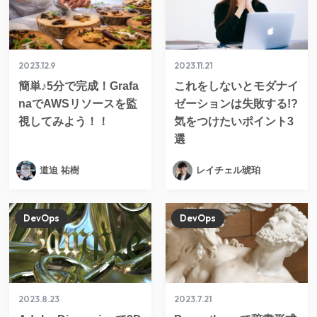
2023.12.9
2023.11.21
簡単♪5分で完成！Grafa
これをしないとモダナイ
naでAWSリソースを監
ゼーションは失敗する!?
視してみよう！！
気をつけたいポイント3
選
道迫 祐樹
レイチェル琥珀
DevOps
DevOps
2023.8.23
2023.7.21