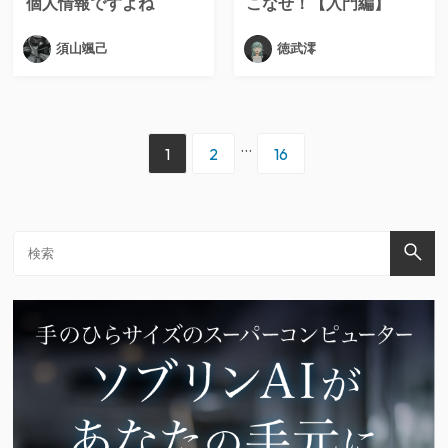
個人情報ですよね
こなせ！【入門編】
須山颯己
徳武澪
...
1
2
16