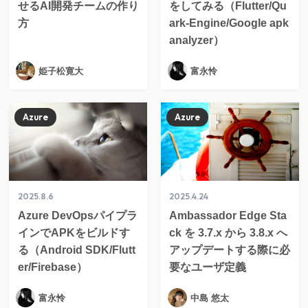
せるAI開発チームの作り
をしてみる（Flutter/Qu
方
ark-Engine/Google apk
analyzer）
姫子松寛大
富永怜
Azure
Azure
2025.8.6
2025.4.24
Azure DevOpsパイプラ
Ambassador Edge Sta
インでAPKをビルドす
ck を 3.7.x から 3.8.x へ
る（Android SDK/Flutt
アップデートする際に必
er/Firebase）
要なユーザ定義
富永怜
中島 悠太