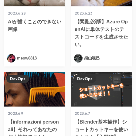
2023.6.28
2023.6.23
AIが描くことのできない
【閲覧必須⁉】Azure Op
画像
enAIに単体テストのテ
ストコードを生成させた
い。
meow0813
須山颯己
DevOps
DevOps
2023.6.9
2023.6.7
【informazioni person
【Blender基本操作】シ
ali】それってあなたの
ョートカットキーを使い