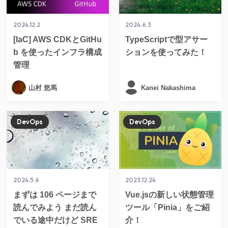
2024.12.2
2024.6.3
[IaC] AWS CDKとGitHu
TypeScriptで型アサー
b を使ったインフラ構成
ションを使ってみた！
管理
山村 悠馬
Kanei Nakashima
DevOps
DevOps
2024.5.6
2023.12.24
まずは 106 ページまで
Vue.jsの新しい状態管理
読んでみよう まだ読ん
ツール「Pinia」をご紹
でいる途中だけど SRE
介！