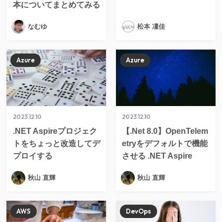
本についてまとめてみる
なむゆ
松本 凜佳
Azure
Azure
2023.12.10
2023.12.10
.NET Aspireプロジェク
【.Net 8.0】OpenTelem
トをちょっと改造してデ
etryをデフォルトで機能
プロイする
させる .NET Aspire
秋山 直輝
秋山 直輝
AWS
DevOps