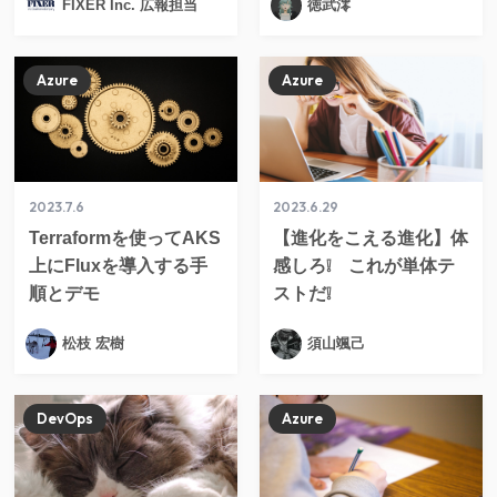
FIXER Inc. 広報担当
徳武澪
Azure
Azure
2023.7.6
2023.6.29
Terraformを使ってAKS
【進化をこえる進化】体
上にFluxを導入する手
感しろ❕ これが単体テ
順とデモ
ストだ❕
松枝 宏樹
須山颯己
DevOps
Azure