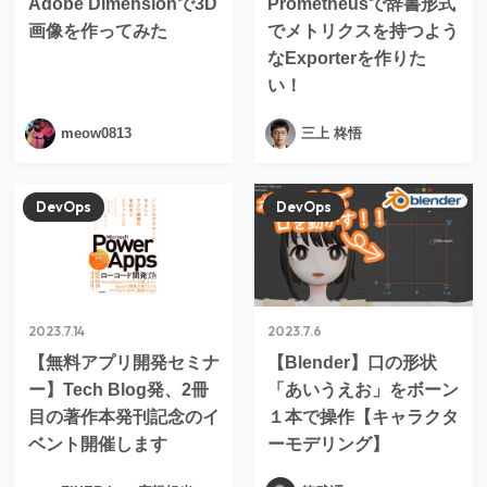
Adobe Dimensionで3D
Prometheusで辞書形式
画像を作ってみた
でメトリクスを持つよう
なExporterを作りた
い！
meow0813
三上 柊悟
DevOps
DevOps
2023.7.14
2023.7.6
【無料アプリ開発セミナ
【Blender】口の形状
ー】Tech Blog発、2冊
「あいうえお」をボーン
目の著作本発刊記念のイ
１本で操作【キャラクタ
ベント開催します
ーモデリング】