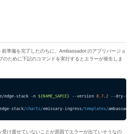
準備を完了したのちに、Ambassador のアプリバージョ
ジョンアップのために下記のコマンドを実行するとエラーが発生しま
e/edge-stack -n 
${NAME_SAPCE}
 --version 
8.7
.
2
 --dry-run
edge-stack
/charts/
emissary-ingress
/templates/
ambassador
正しく値を受け渡せていないことが原因でエラーが出ていそうなの