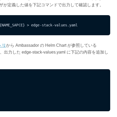
rt にてユーザが定義した値を下記コマンドで出力して確認します。
{NAME_SAPCE} > edge-stack-values.yaml
ジトリ
から Ambassador の Helm Chart が参照している
た edge-stack-values.yaml に下記の内容を追加し