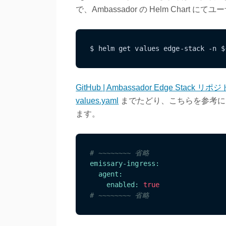
で、Ambassador の Helm Cha
$ helm get values edge-stack -n $
GitHub | Ambassador Edge Stack リポ
values.yaml
までたどり、こちらを参考に、出力し
ます。
# ~~~~~~~~ 省略
emissary-ingress:
agent:
enabled:
true
# ~~~~~~~~ 省略