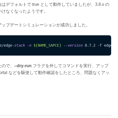
フォルトで true として動作していましたが、3.8.x の
いけなくなったようです。
アップデートシミュレーションが成功しました。
e/edge-
stack
 -
n
${NAME_SAPCE}
 --
version
 8.7.2 -f edge-
s
たので、
--dry-run
フラグを外してコマンドを実行、アップ
ure Portal などを駆使して動作確認をしたところ、問題なくアッ