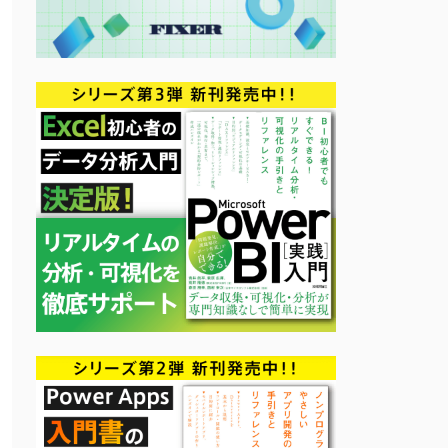
 
# --version では Helm Chart Version を指定する。
-agent.yaml:
1
:
14
: executing 
"edge-stack/charts/emissary