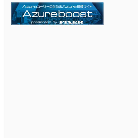
tack
-values.yaml --dry-
run