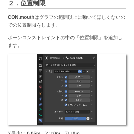
２．位置制限
CON.mouth
はグラフの範囲以上に動いてほしくないの
での位置制限をします。
ボーンコンストレイントの中の「位置制限」を追加し
ます。
X最小は
-0.05m
、Yは
0m
、Zは
0m
。