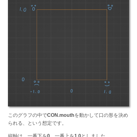
このグラフの中で
CON.mouth
を動かして口の形を決め
られる、という想定です。
縦軸は、一番下を
0
、一番上を
1.0
としました。