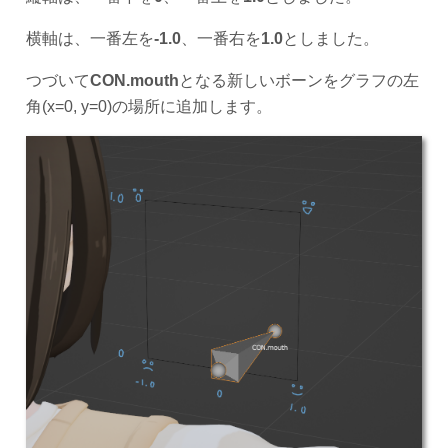
横軸は、一番左を
-1.0
、一番右を
1.0
としました。
つづいて
CON.mouth
となる新しいボーンをグラフの左
角(x=0, y=0)の場所に追加します。