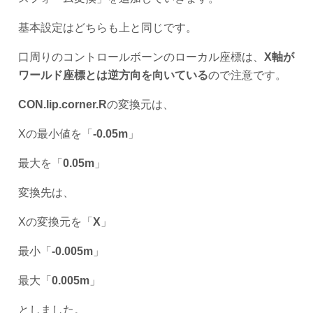
基本設定はどちらも上と同じです。
口周りのコントロールボーンのローカル座標は、
X軸が
ワールド座標とは逆方向を向いている
ので注意です。
CON.lip.corner.R
の変換元は、
Xの最小値を「
-0.05m
」
最大を「
0.05m
」
変換先は、
Xの変換元を「
X
」
最小「
-0.005m
」
最大「
0.005m
」
としました。