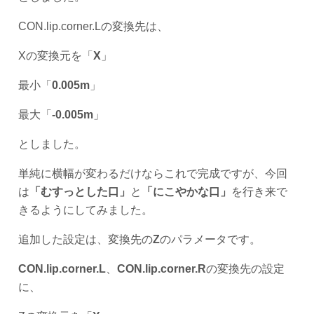
CON.lip.corner.Lの変換先は、
Xの変換元を「
X
」
最小「
0.005m
」
最大「
-0.005m
」
としました。
単純に横幅が変わるだけならこれで完成ですが、今回
は
「むすっとした口」
と
「にこやかな口」
を行き来で
きるようにしてみました。
追加した設定は、変換先の
Z
のパラメータです。
CON.lip.corner.L
、
CON.lip.corner.R
の変換先の設定
に、