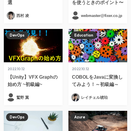
選
を使うときのポイント〜
西村 凌
webmaster@fixer.co.jp
DevOps
Education
2022.10.12
2022.10.12
【Unity】VFX Graphの
COBOLをJavaに変換し
始め方 ~初級編~
てみよう！～初級編～
鷲野 翼
レイチェル琥珀
DevOps
Azure