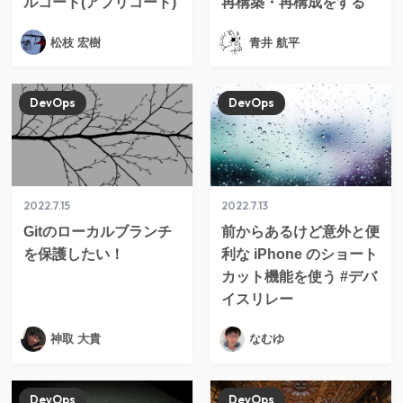
ルコード(アプリコード)
再構築・再構成をする
松枝 宏樹
青井 航平
DevOps
DevOps
2022.7.15
2022.7.13
Gitのローカルブランチ
前からあるけど意外と便
を保護したい！
利な iPhone のショート
カット機能を使う #デバ
イスリレー
神取 大貴
なむゆ
DevOps
DevOps