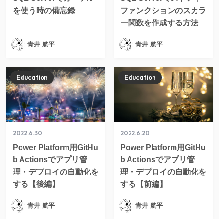
を使う時の備忘録
ファンクションのスカラ
ー関数を作成する方法
青井 航平
青井 航平
Education
Education
2022.6.30
2022.6.20
Power Platform用GitHu
Power Platform用GitHu
b Actionsでアプリ管
b Actionsでアプリ管
理・デプロイの自動化を
理・デプロイの自動化を
する【後編】
する【前編】
青井 航平
青井 航平