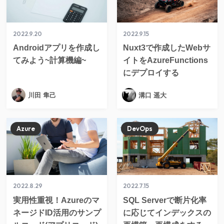
2022.9.20
2022.9.15
Androidアプリを作成し
Nuxt3で作成したWebサ
てみよう~計算機編~
イトをAzureFunctions
にデプロイする
川田 隼己
溝口 遥大
Azure
DevOps
2022.8.29
2022.7.15
実用性重視！Azureのマ
SQL Serverで断片化率
ネージドID活用のサンプ
に応じてインデックスの