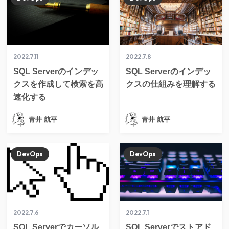
2022.7.11
2022.7.8
SQL Serverのインデッ
SQL Serverのインデッ
クスを作成して検索を高
クスの仕組みを理解する
速化する
青井 航平
青井 航平
DevOps
DevOps
2022.7.6
2022.7.1
SQL Serverでカーソル
SQL Serverでストアド