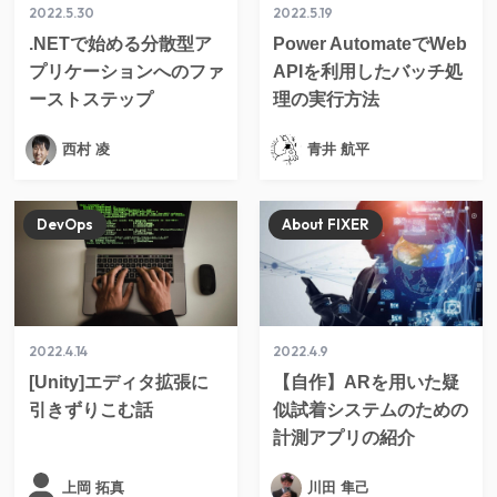
2022.5.30
2022.5.19
.NETで始める分散型ア
Power AutomateでWeb
プリケーションへのファ
APIを利用したバッチ処
ーストステップ
理の実行方法
西村 凌
青井 航平
DevOps
About FIXER
2022.4.14
2022.4.9
[Unity]エディタ拡張に
【自作】ARを用いた疑
引きずりこむ話
似試着システムのための
計測アプリの紹介
上岡 拓真
川田 隼己