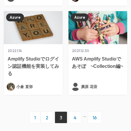
Azure
Azure
2022.1.14
2021.12.30
Amplify Studioでログイ
AWS Amplify Studioで
ン認証機能を実装してみ
あそぼ ~Collection編~
る
小倉 直弥
廣原 花音
...
1
2
3
4
16