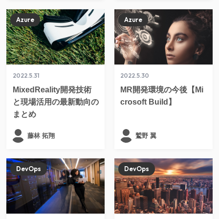
Azure
Azure
2022.5.31
2022.5.30
MixedReality開発技術
MR開発環境の今後【Mi
と現場活用の最新動向の
crosoft Build】
まとめ
藤林 拓翔
鷲野 翼
DevOps
DevOps