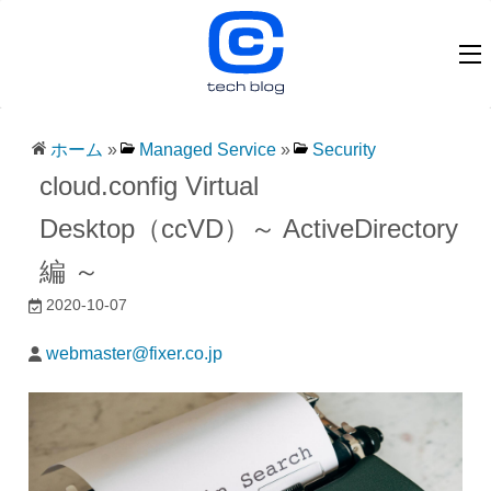
ホーム
»
Managed Service
»
Security
cloud.config Virtual
Desktop（ccVD）～ ActiveDirectory
編 ～
2020-10-07
webmaster@fixer.co.jp