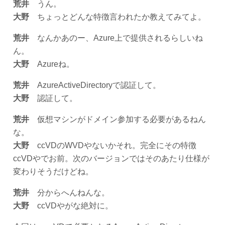
荒井
うん。
大野
ちょっとどんな特徴言われたか教えてみてよ。
荒井
なんかあのー、Azure上で提供されるらしいね
ん。
大野
Azureね。
荒井
AzureActiveDirectoryで認証して。
大野
認証して。
荒井
仮想マシンがドメイン参加する必要があるねん
な。
大野
ccVDのWVDやないかそれ。完全にその特徴
ccVDやでお前。次のバージョンではそのあたり仕様が
変わりそうだけどね。
荒井
分からへんねんな。
大野
ccVDやがな絶対に。