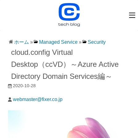
ホーム
»
Managed Service
»
Security
cloud.config Virtual
Desktop（ccVD）～Azure Active
Directory Domain Services編～
2020-10-28
webmaster@fixer.co.jp