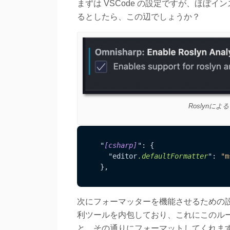
まずは VSCode の設定ですが、ほぼ
るとしたら、この辺でしょうか？
Roslynに
  "
[csharp]
": {

    "editor
.defaultFormatter
": 
"m
次にフォーマッターを機能させるための設定を
利ツールを内包しており、これにこのル
と、その通りにフォーマットしてくれま