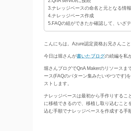
2.QnA serviceに接続
3.ナレッジベースの命名と元となる情
4.ナレッジベース作成
5.FAQの組ができたか確認して、いざ
こんにちは。Azure認定資格お兄さんこ
今日は堀さんが
書いたブログ
の続編を私か
堀さんブログでQnA Makerのリソー
ース(FAQのパターン集みたいやつです)
ストします。
ナレッジベースは最初から手作りすること
に移植できるので、移植し取り込むことを
込む手順でナレッジベースを作成する手