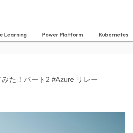
e Learning
Power Platform
Kubernetes
てみた！パート2 #Azure リレー