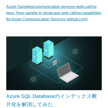
Azure-Samples/communication-services-web-calling-
hero: Hero sample to showcase web calling capabilities
for Azure Communication Services (github.com)
Azure SQL Databaseのインデックス断
片化を解消してみた