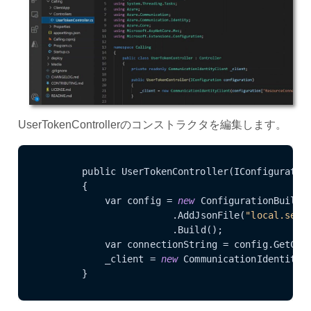
UserTokenControllerのコンストラクタを編集します。
        public 
UserTokenController(IConfiguratio
        {

            var config = 
new
ConfigurationBuilde
                        .
AddJsonFile(
"local.sett
                        .
Build()
;

            var connectionString = config.
GetCon
            _client = 
new
CommunicationIdentityC
        }