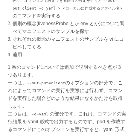
色々、オプションで設定できる限りの設定を行う> --out-
put=client -o=yaml > <ローカルに作成するファイル名>
のコマンドを実行する
個別の概念(livenessProbe とか env とか)について調
べてマニフェストのサンプルを探す
それぞれの概念のマニフェストのサンプルを vi にコ
ピペしてくる
適用
1 番のコマンドについては追加で説明するべき点が 3
つあります。
一つは、
のオプションの部分で、こ
--out-put=client
れによってコマンドの実行を実際には行わず、コマン
ドを実行した場合どのような結果になるかだけを取得
します。
二つ目は、
の部分です。これは、コマンドの実
-o=yaml
行結果を yaml 形式で出力するものです。pod を作成す
るコマンドにこのオプションを実行すると、yaml 形式