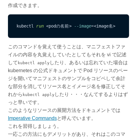
作成できます。
kubectl 
run
 <podの名前> 
--image
=<image名>  
このコマンドを覚えて使うことは、マニフェストファ
イルの内容を丸覚えしていたとしてもそれを vi で記述
して
したり、あるいは忘れていた場合は
kubectl apply
kubernetes の公式ドキュメントで Pod リソースのペー
ジを開いてマニフェストのサンプルをコピペして余計
な部分を消してリソース名とイメージ名を修正してそ
れから
したり・・・なんてするよりはず
kubectl apply
っと早いです。
このようなリソースの展開方法をドキュメントでは
Imperative Commands
と呼んでいます。
これを習得しましょう。
一応この方法にもデメリットがあり、それはこのコマ