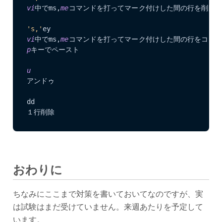
vi
中でms,
me
コマンドを打ってマーク付けした間の行を削除(マ
's,'
vi
中でms,
me
p
キーでペースト  

u
アンドゥ  

dd  

１行削除  
おわりに
ちなみにここまで対策を書いておいてなのですが、実
は試験はまだ受けていません。来週あたりを予定して
います。