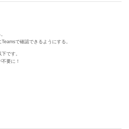
る。
Teamsで確認できるようにする。
以下です。
が不要に！
」