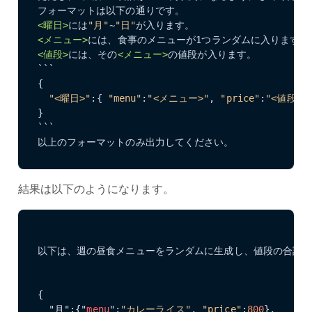
<曜日>
には
"月"
~
"日"
<メニュー>
<値段>
には、その
<メニュー>
の値段が入ります。

```

{

"<曜日>"
:{ 
"menu"
:
"<メニュー>"
, 
"price"
:
"<値段>"
}
}

```

以上のフォーマットのみ出力してください。
結果は以下のようになります。
以下は、週の昼食メニューをランダムに生成し、値段の合計
{

  "月":{"
menu
":
"カレーライス"
, 
"price"
:
800
},
