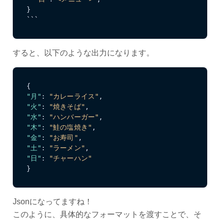
}

```
すると、以下のような出力になります。
{
"月"
:
"カレーライス"
,
"火"
:
"焼きそば"
,
"水"
:
"ハンバーガー"
,
"木"
:
"鮭の塩焼き"
,
"金"
:
"お寿司"
,
"土"
:
"ラーメン"
,
"日"
:
"チャーハン"
}
Jsonになってますね！
このように、具体的なフォーマットを渡すことで、そ