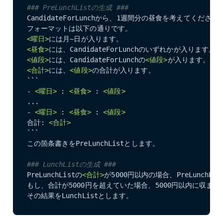
### PreLunchListの生成 ###
CandidateForLunchから、1週間分の昼食を考えてください。
<曜日>
<昼食>
<値段>
には、CandidateForLunchの
<値段>
<合計>
には、
<値段>
の合計が入ります。

```

- 
<曜日>
 : 
<昼食>
 : 
<値段>
...

- 
<曜日>
 : 
<昼食>
 : 
<値段>
合計: 
<合計>
```

この箇条書きをPreLunchListとします。

### LunchListの生成 ###
PreLunchListの
<合計>
が5000円以内の場合、PreLunchLis
もし、合計が5000円を超えていた場合、5000円以内に収ま
その結果をLunchListとします。