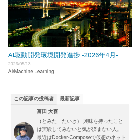
AI駆動開発環境開発進捗 -2026年4月-
2026/05/13
AI/Machine Learning
この記事の投稿者
最新記事
富田 大喜
（とみた たいき） 興味を持ったこと
は実験してみないと気が済まない人。
最近はDocker-Composeで仮想のネット