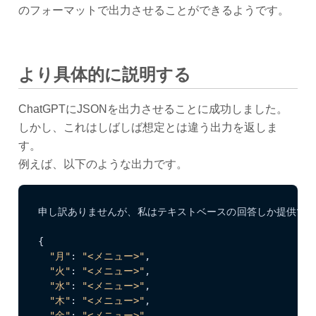
のフォーマットで出力させることができるようです。
より具体的に説明する
ChatGPTにJSONを出力させることに成功しました。
しかし、これはしばしば想定とは違う出力を返しま
す。
例えば、以下のような出力です。
申し訳ありませんが、私はテキストベースの回答しか提供でき
{

"月"
: 
"<メニュー>"
,

"火"
: 
"<メニュー>"
,

"水"
: 
"<メニュー>"
,

"木"
: 
"<メニュー>"
,

"金"
: 
"<メニュー>"
,
