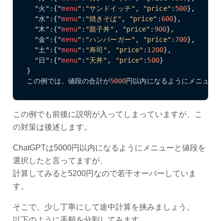
  "火":{"
menu
":
"サンドイッチ"
, 
"price"
:
500
},

  "水":{"
menu
":
"焼きそば"
, 
"price"
:
600
},

  "木":{"
menu
":
"親子丼"
, 
"price"
:
900
},

  "金":{"
menu
":
"ハンバーガー"
, 
"price"
:
700
},

  "土":{"
menu
":
"寿司"
, 
"price"
:
1200
},

  "日":{"
menu
":
"天丼"
, 
"price"
:
500
}

}

この例では、値段の合計が
5000
円以内になるようにメニュー
この例でも前後に説明が入ってしまっていますが、こ
の対策は後述します。
ChatGPTは5000円以内になるようにメニューと値段を
選択したと言ってますが、
計算してみると5200円なので若干オーバーしていま
す。
そこで、少し丁寧にして途中計算を挟みましょう。
以下のように手順を分割してみます。