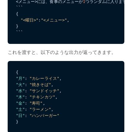
<メニュー>には、食事のメニューが
1
つランダムに入ります。

```

{

"<曜日>"
:
"<メニュー>"
,

}

```
これを渡すと、以下のような出力が返ってきます。
{
"月"
:
"カレーライス"
,
"火"
:
"焼きそば"
,
"水"
:
"サンドイッチ"
,
"木"
:
"チキンカツ"
,
"金"
:
"寿司"
,
"土"
:
"ラーメン"
,
"日"
:
"ハンバーガー"
}