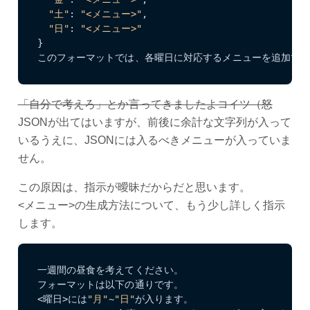
"土"
: 
"<メニュー>"
,

"日"
: 
"<メニュー>"
}

このフォーマットでは、各曜日に対応するメニューを追加で
「自分で考えろ」とか言ってきましたよコイツ（怒
JSONが出てはいますが、前後に余計な文字列が入って
いるうえに、JSONには入るべきメニューが入っていま
せん。
この原因は、指示が曖昧だからだと思います。
<メニュー>の生成方法について、もう少し詳しく指示
します。
一週間の昼食を考えてください。

フォーマットは以下の通りです。

<曜日>には
"月"
~
"日"
が入ります。
