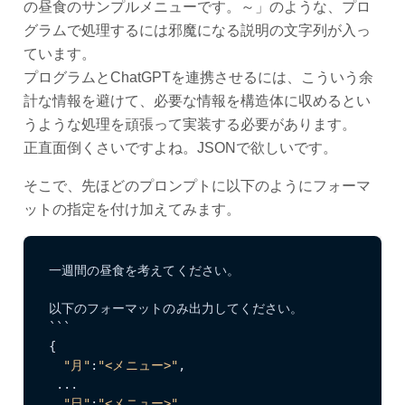
の昼食のサンプルメニューです。～」のような、プロ
グラムで処理するには邪魔になる説明の文字列が入っ
ています。
プログラムとChatGPTを連携させるには、こういう余
計な情報を避けて、必要な情報を構造体に収めるとい
うような処理を頑張って実装する必要があります。
正直面倒くさいですよね。JSONで欲しいです。
そこで、先ほどのプロンプトに以下のようにフォーマ
ットの指定を付け加えてみます。
一週間の昼食を考えてください。

以下のフォーマットのみ出力してください。

```

{

"月"
:
"<メニュー>"
,

 ...

"日"
:
"<メニュー>"
,
