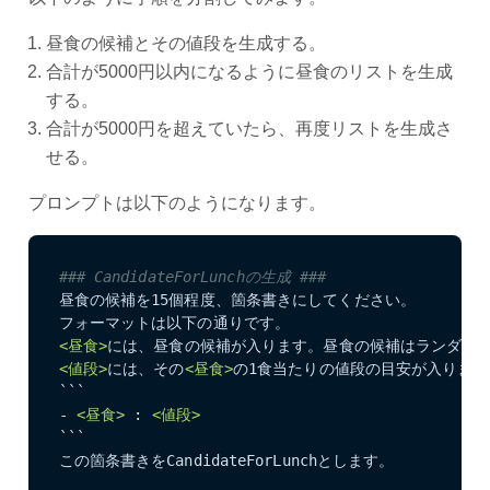
昼食の候補とその値段を生成する。
合計が5000円以内になるように昼食のリストを生成
する。
合計が5000円を超えていたら、再度リストを生成さ
せる。
プロンプトは以下のようになります。
### CandidateForLunchの生成 ###
昼食の候補を15個程度、箇条書きにしてください。

<昼食>
<値段>
には、その
<昼食>
の1食当たりの値段の目安が入ります。
```

- 
<昼食>
 : 
<値段>
```

この箇条書きをCandidateForLunchとします。
