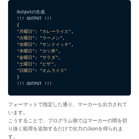
Outputの生成

!!! OUTPUT !!!

"月曜日"
: 
"カレーライス"
"火曜日"
: 
"ラーメン"
"水曜日"
: 
"サンドイッチ"
"木曜日"
: 
"カツ丼"
"金曜日"
: 
"サラダ"
"土曜日"
: 
"ピザ"
"日曜日"
: 
"オムライス"
}

!!! OUTPUT !!!
フォーマットで指定した通り、マーカーも出力されて
います。
こうすることで、プログラム側ではマーカーの間を切
り抜く処理を追加するだけで出力のJsonを得られま
す。