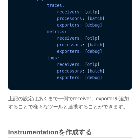
traces
:

receivers
: [
otlp
]

processors
: [
batch
]

exporters
: [
debug
]

metrics
:

receivers
: [
otlp
]

processors
: [
batch
]

exporters
: [
debug
]

logs
:

receivers
: [
otlp
]

processors
: [
batch
]

exporters
: [
debug
]
上記の設定はあくまで一例でreceiver、exporterを追加
することで様々なツールと連携することができます。
Instrumentationを作成する