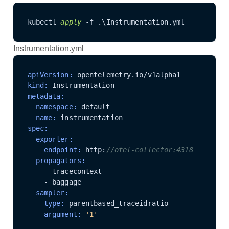
kubectl 
apply
 -f .\Instrumentation.yml
Instrumentation.yml
apiVersion:
kind:
metadata:
  namespace:
  name:
spec:
  exporter:
    endpoint:
 http:
//otel-collector:4318
  propagators:
    - tracecontext

  sampler:
    type:
    argument:
'1'