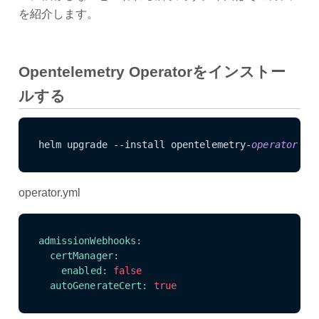
を紹介します。
Opentelemetry Operatorをインストー
ルする
helm upgrade --install opentelemetry-
operator
 op
operator.yml
admissionWebhooks:
certManager:
enabled:
false
autoGenerateCert:
true