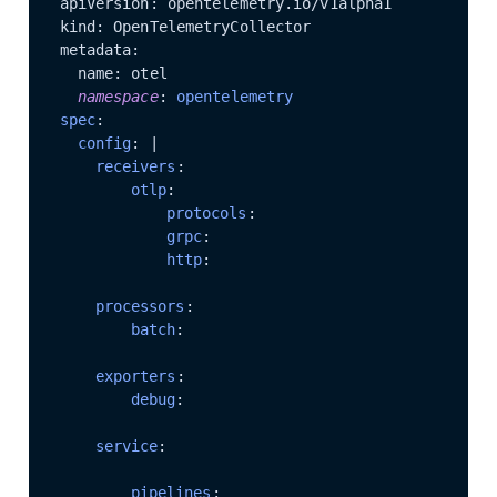
apiVersion: opentelemetry.io/v1alpha1

kind: OpenTelemetryCollector

metadata:

  name: otel

namespace
: 
opentelemetry
spec
:

config
: |

receivers
:

otlp
:

protocols
:

grpc
:

http
:

processors
:

batch
:

exporters
:

debug
:

service
:

pipelines
:
