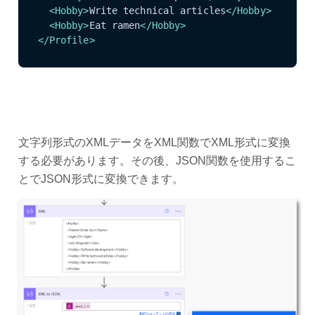
<
Hobby
>
Write technical articles
</
Hobby
>
<
Hobby
>
Eat ramen
</
Hobby
>
</
Profile
>
文字列形式のXMLデータをXML関数でXML形式に変換
する必要があります。その後、JSON関数を使用するこ
とでJSON形式に変換できます。