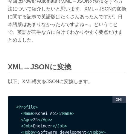
今回はPower AutomateでXML⇔JSONの変換をする方
法について紹介したいと思います。XML⇔JSONの変換
に関する記事で英語版はたくさんあったんですが、日
本語版はあまりなかったんですよね～。ということ
で、英語が苦手な方に向けてわかりやすく要点だけま
とめました。
XML→JSONに変換
以下、XML構文をJSONに変換します。
XML
<
Profile
>
<
Name
>
Kohei Aoi
</
Name
>
<
Age
>
25
</
Age
>
<
Job
>
Engineer
</
Job
>
<
Hobby
>
Software development
</
Hobby
>