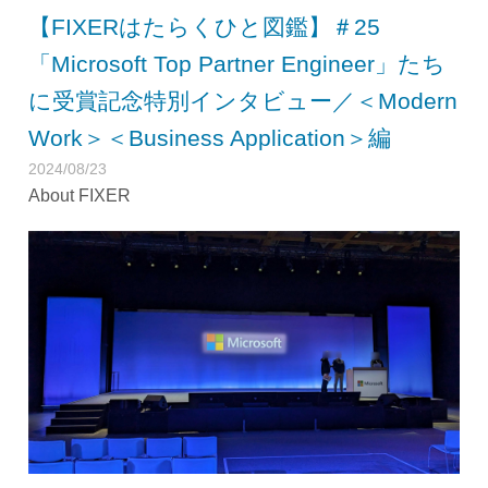
【FIXERはたらくひと図鑑】＃25
「Microsoft Top Partner Engineer」たち
に受賞記念特別インタビュー／＜Modern
Work＞＜Business Application＞編
2024/08/23
About FIXER