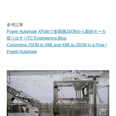
参考記事
Power Automate XPathで多階層JSONから動的キーを
取り出す | ITC Engineering Blog
Converting JSON to XML and XML to JSON in a Flow |
Power Automate