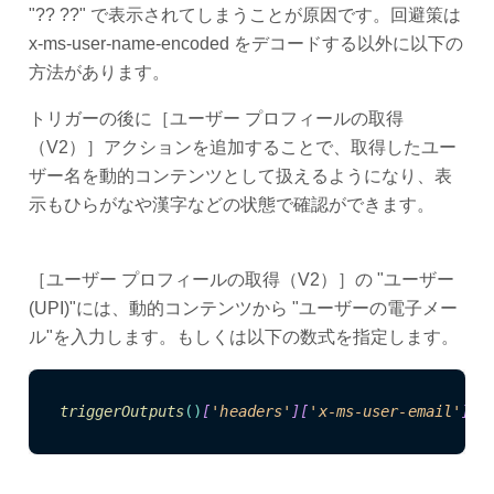
"?? ??" で表示されてしまうことが原因です。回避策は
x-ms-user-name-encoded をデコードする以外に以下の
方法があります。
トリガーの後に［ユーザー プロフィールの取得
（V2）］アクションを追加することで、取得したユー
ザー名を動的コンテンツとして扱えるようになり、表
示もひらがなや漢字などの状態で確認ができます。
［ユーザー プロフィールの取得（V2）］の "ユーザー
(UPI)"には、動的コンテンツから "ユーザーの電子メー
ル"を入力します。もしくは以下の数式を指定します。
triggerOutputs
()
[
'headers'
]
[
'x-ms-user-email'
]