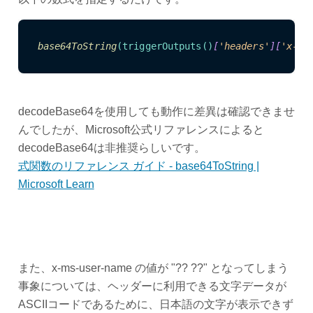
base64ToString
(triggerOutputs()
[
'headers'
]
[
'x-ms
decodeBase64を使用しても動作に差異は確認できませ
んでしたが、Microsoft公式リファレンスによると
decodeBase64は非推奨らしいです。
式関数のリファレンス ガイド - base64ToString |
Microsoft Learn
また、x-ms-user-name の値が "?? ??" となってしまう
事象については、ヘッダーに利用できる文字データが
ASCIIコードであるために、日本語の文字が表示できず