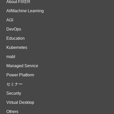
About FIXER
AI/Machine Learning
AGI
DevOps
Education
Kubernetes
mabl
Managed Service
Power Platform
セミナー
Security
Virtual Desktop
Others