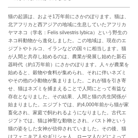
猫の起源は、およそ1万年前にさかのぼります。猫は、
北アフリカと西アジアの地域に生息していたアフリカ
ヤマネコ（学名：Felis silvestris lybica）という野生の
ネコ科動物から進化しました。この地域は、現在のエ
ジプトやトルコ、イランなどの国々に相当します。猫
が人間と共存し始めるのは、農業が発展し始めた新石
器時代（約1万年前）にさかのぼります。人々が農業を
始めると、穀物や食料が集められ、それに伴いネズミ
やその他の小動物が集まりました。これが猫を引き寄
せ、猫はネズミを捕まえることで人間にとって有益な
存在となりました。その結果、人間と猫の共生関係が
始まりました。エジプトでは、約4,000年前から猫が家
畜化され、家庭で飼われるようになりました。古代エ
ジプトでは、猫は神聖な動物とされ、バスト神という
猫の姿をした女神が信仰されていました。その後、猫
はフェニキア人やギリシャ人、ローマ人などによって