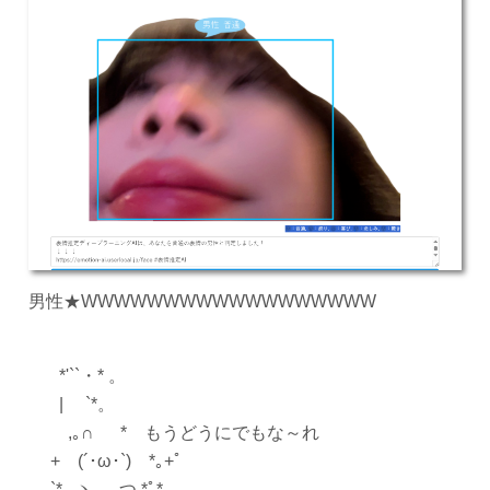
男性★WWWWWWWWWWWWWWWWWW
*'``・* 。
| `*。
,｡∩ * もうどうにでもな～れ
+ (´･ω･`) *｡+ﾟ
`*｡ ヽ、 つ *ﾟ*