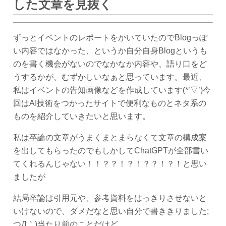
した文章を見抜く
ずっとイベントのレポートをかいていたのでBlogっぽ
い内容ではなかった、というか自分自身Blogというも
のを書く機会がないのでなかなか内容や、語り口をど
うするかが、むずかしいなぁと思っています。最近、
私はイベントの告知画像などを作成しています(*’▽’)今
回はAI技術をつかったサイトで便利なものとネタ系の
ものを紹介していきたいと思います。
私は卒論の文章がうまくまとまらなくて文章の構成案
を出してもらったのでもしかしてChatGPTが全部書い
てくれるんじゃない！！？？！？！？？！？！と思い
ましたが
結局卒論は引用元や、参考資料をはっきりさせないと
いけないので、ダメだなと思い自分で書ききりました;
つД｀)当たり前のことだけど。。。。。