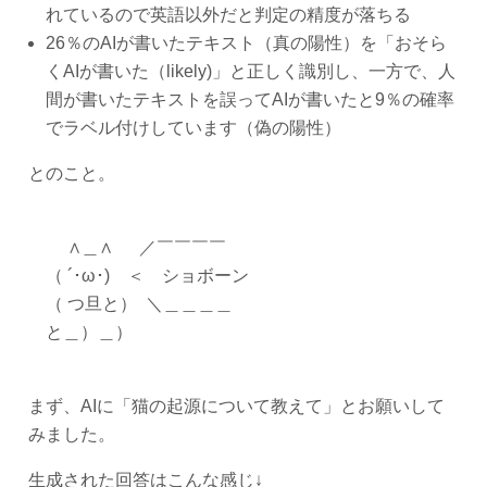
れているので英語以外だと判定の精度が落ちる
26％のAIが書いたテキスト（真の陽性）を「おそら
くAIが書いた（likely)」と正しく識別し、一方で、人
間が書いたテキストを誤ってAIが書いたと9％の確率
でラベル付けしています（偽の陽性）
とのこと。
∧＿∧ ／￣￣￣￣
（ ´･ω･) ＜ ショボーン
（ つ旦と） ＼＿＿＿＿
と＿）＿）
まず、AIに「猫の起源について教えて」とお願いして
みました。
生成された回答はこんな感じ↓