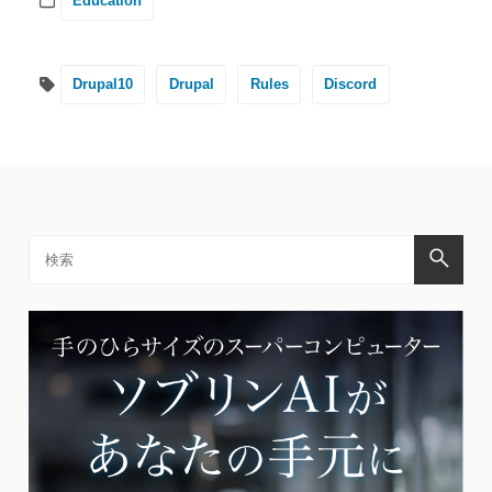
Education
Drupal10
Drupal
Rules
Discord