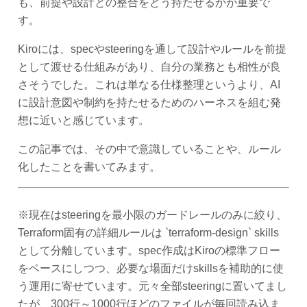
も、前提や設計との整合をどう持たせるかが重要で
す。
Kiroには、specやsteeringを通して設計やルールを前提
として渡せる仕組みがあり、自分の業務とも相性が良
さそうでした。これは単なる仕様整理というより、AI
に設計意図や制約を持たせるためのハーネスを組む発
想に近いと感じています。
この記事では、その中で意識していることや、ルール
化したことを書いてみます。
※現在はsteeringを最小限のガードレールのみに絞り、
Terraform固有の詳細ルールは `terraform-design` skills
として分離しています。spec作成はKiroの標準フロー
をベースにしつつ、必要な場面だけskillsを補助的に使
う運用に寄せています。元々全部steeringに置いてまし
たが、300行～1000行ほどのファイルが毎回読み込ま