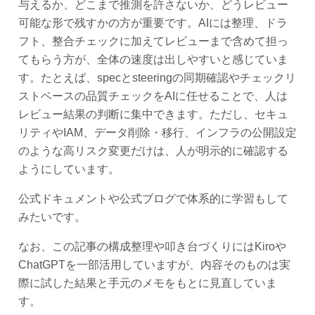
与えるか、どこまで推測を許さないか、どうレビュー
可能な形で残すかの方が重要です。AIには整理、ドラ
フト、整合チェックに加えてレビューまで含めて担っ
てもらう方が、全体の速度は出しやすいと感じていま
す。たとえば、specとsteeringの同期確認やチェックリ
ストベースの品質チェックをAIに任せることで、人は
レビュー結果の判断に集中できます。ただし、セキュ
リティやIAM、データ削除・移行、インフラの公開設定
のような高リスク変更だけは、人が明示的に確認する
ようにしています。
公式ドキュメントや公式ブログで体系的に学習もして
みたいです。
なお、この記事の構成整理や叩き台づくりにはKiroや
ChatGPTを一部活用していますが、内容そのものは実
際に試した結果と手元のメモをもとに見直していま
す。