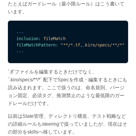
たとえばガードレール（最小限ルール）はこう書いて
います。
---
inclusion:
fileMatch
fileMatchPattern:
"**/*.tf,.kiro/specs/**/*"
---
`.tf`ファイルを編集するときだけでなく、
`.kiro/specs/**/*` 配下でSpecを作成・編集するときにも
読み込まれます。ここで扱うのは、命名規則、バージ
ョン固定、必須タグ、推測禁止のような最低限のガー
ドレールだけです。
以前はState管理、ディレクトリ構造、テスト戦略など
の詳細ルールもsteeringで扱っていましたが、現在はそ
の部分をskillsへ移しています。