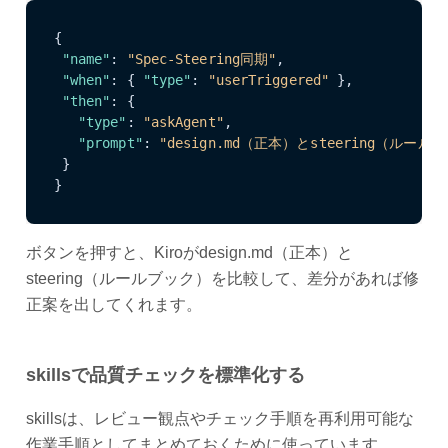
{
"name"
:
"Spec-Steering同期"
,
"when"
:
{
"type"
:
"userTriggered"
}
,
"then"
:
{
"type"
:
"askAgent"
,
"prompt"
:
"design.md（正本）とsteering（
}
}
ボタンを押すと、Kiroがdesign.md（正本）と
steering（ルールブック）を比較して、差分があれば修
正案を出してくれます。
skillsで品質チェックを標準化する
skillsは、レビュー観点やチェック手順を再利用可能な
作業手順としてまとめておくために使っています。