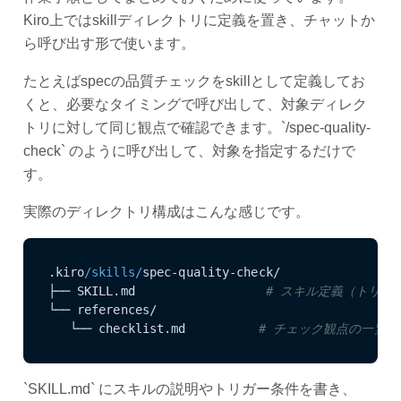
Kiro上ではskillディレクトリに定義を置き、チャットか
ら呼び出す形で使います。
たとえばspecの品質チェックをskillとして定義してお
くと、必要なタイミングで呼び出して、対象ディレク
トリに対して同じ観点で確認できます。`/spec-quality-
check` のように呼び出して、対象を指定するだけで
す。
実際のディレクトリ構成はこんな感じです。
.kiro
/skills/
spec-quality-check/

├── SKILL.md                  
# スキル定義（トリガ
└── references/

   └── checklist.md          
# チェック観点の一覧
`SKILL.md` にスキルの説明やトリガー条件を書き、