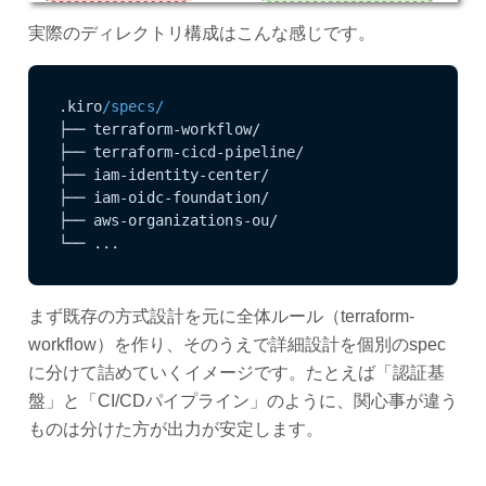
実際のディレクトリ構成はこんな感じです。
.kiro
/specs/
├── terraform-workflow/

├── terraform-cicd-pipeline/

├── iam-identity-center/

├── iam-oidc-foundation/

├── aws-organizations-ou/

└── ...
まず既存の方式設計を元に全体ルール（terraform-
workflow）を作り、そのうえで詳細設計を個別のspec
に分けて詰めていくイメージです。たとえば「認証基
盤」と「CI/CDパイプライン」のように、関心事が違う
ものは分けた方が出力が安定します。