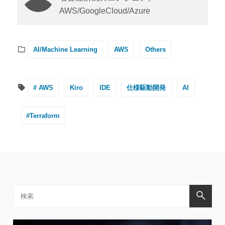
AWS/GoogleCloud/Azure
AI/Machine Learning
AWS
Others
# AWS
Kiro
IDE
仕様駆動開発
AI
#Terraform