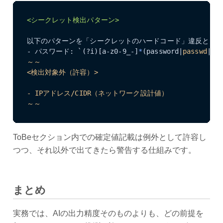
<シークレット検出パターン>
以下のパターンを「シークレットのハードコード」違反として
- パスワード: `(?i)[a-z0-9_-]
*
(password|
passwd
|
pw
～～

<検出対象外（許容）>

- IPアドレス/CIDR（ネットワーク設計値）

～～
ToBeセクション内での確定値記載は例外として許容し
つつ、それ以外で出てきたら警告する仕組みです。
まとめ
実務では、AIの出力精度そのものよりも、どの前提を