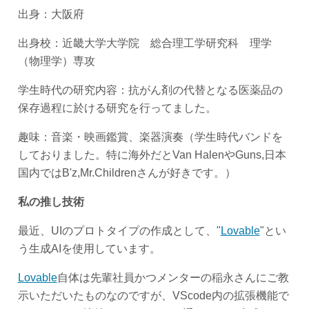
出身：大阪府
出身校：近畿大学大学院 総合理工学研究科 理学
（物理学）専攻
学生時代の研究内容：抗がん剤の代替となる医薬品の
保存過程に於ける研究を行ってました。
趣味：音楽・映画鑑賞、楽器演奏（学生時代バンドを
しておりました。特に海外だとVan HalenやGuns,日本
国内ではB'z,Mr.Childrenさんが好きです。）
私の推し技術
最近、UIのプロトタイプの作成として、"
Lovable
"とい
う生成AIを使用しています。
Lovable
自体は先輩社員かつメンターの稲永さんにご教
示いただいたものなのですが、VScode内の拡張機能で