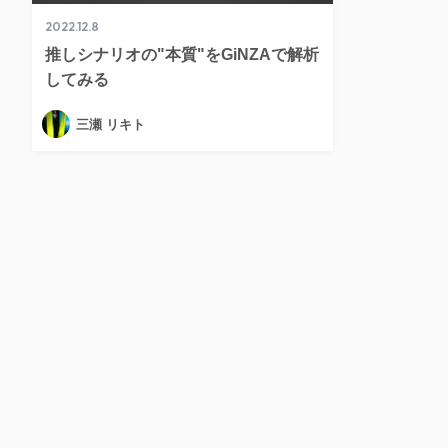
2022.12.8
推しシナリオの"本質"をGiNZAで解析
してみる
三瀬 リキト