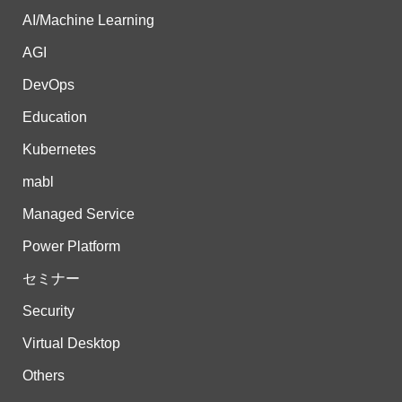
AI/Machine Learning
AGI
DevOps
Education
Kubernetes
mabl
Managed Service
Power Platform
セミナー
Security
Virtual Desktop
Others